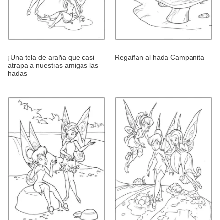
¡Una tela de araña que casi
Regañan al hada Campanita
atrapa a nuestras amigas las
hadas!