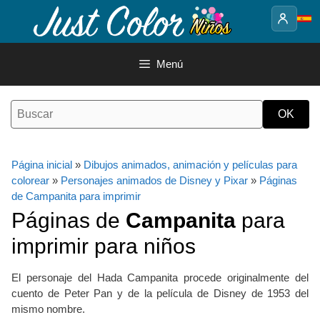
Saltar
al
contenido
Menú
Página inicial
»
Dibujos animados, animación y películas para
colorear
»
Personajes animados de Disney y Pixar
»
Páginas
de Campanita para imprimir
Páginas de
Campanita
para
imprimir para niños
El personaje del Hada Campanita procede originalmente del
cuento de Peter Pan y de la película de Disney de 1953 del
mismo nombre.