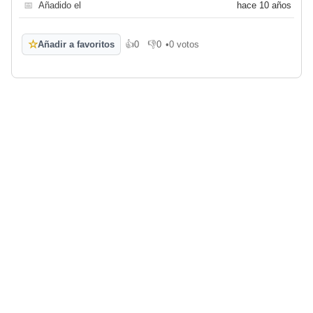
📅
Añadido el
hace 10 años
☆
Añadir a favoritos
👍
0
👎
0
•
0 votos
Me gusta
No me gusta