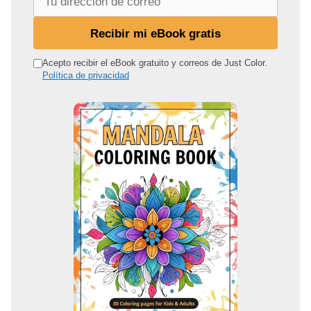
u
d
Recibir mi eBook gratis
i
r
Acepto recibir el eBook gratuito y correos de Just Color.
Política de privacidad
e
c
c
i
ó
n
d
e
c
o
r
r
e
o