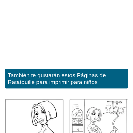
También te gustarán estos
Páginas de
Ratatouille para imprimir para niños