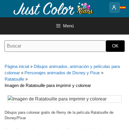
Saltar
al
contenido
Menú
Página inicial
»
Dibujos animados, animación y películas para
colorear
»
Personajes animados de Disney y Pixar
»
Ratatouille
»
Imagen de Ratatouille para imprimir y colorear
Dibujos para colorear gratis de Remy de la película Ratatouille de
Disney/Pixar