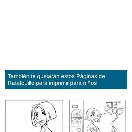
También te gustarán estos
Páginas de
Ratatouille para imprimir para niños