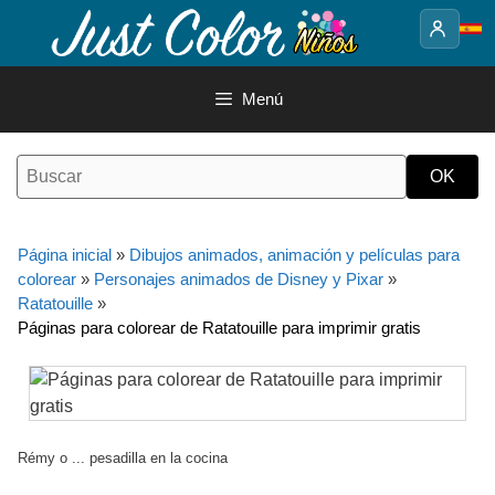
Saltar
al
contenido
Menú
Página inicial
»
Dibujos animados, animación y películas para
colorear
»
Personajes animados de Disney y Pixar
»
Ratatouille
»
Páginas para colorear de Ratatouille para imprimir gratis
Rémy o ... pesadilla en la cocina