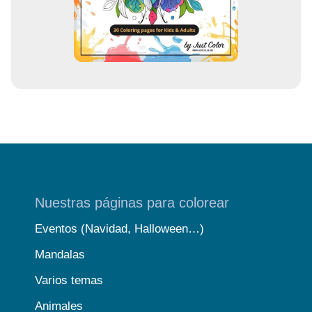
e
o
Nuestras páginas para colorear
Eventos (Navidad, Halloween…)
Mandalas
Varios temas
Animales