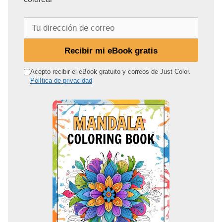
T
u
d
Recibir mi eBook gratis
i
r
Acepto recibir el eBook gratuito y correos de Just Color.
Política de privacidad
e
c
c
i
ó
n
d
e
c
o
r
r