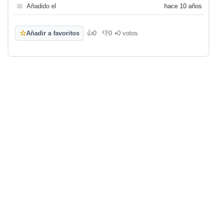
📅
Añadido el
hace 10 años
☆
Añadir a favoritos
👍
0
👎
0
•
0 votos
Me gusta
No me gusta