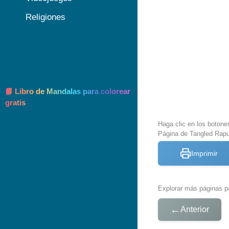
Religiones
📘 Libro de Mandalas para colorear
gratis
Haga clic en los botone
Página de Tangled Rapu
Imprimir
Explorar más páginas pa
←
Anterior