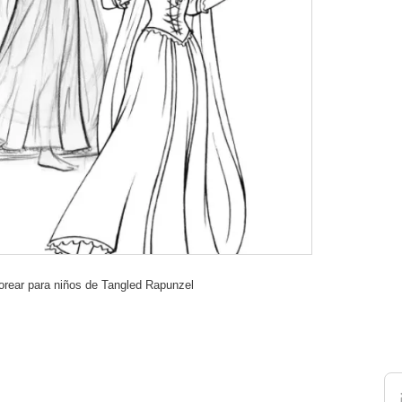
orear para niños de Tangled Rapunzel