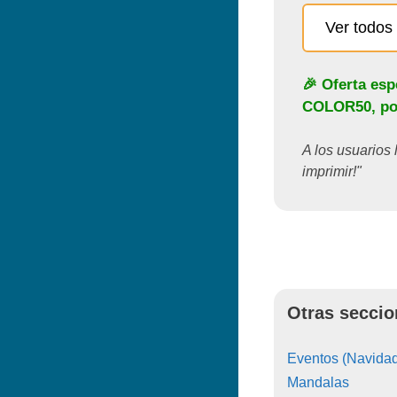
Ver todos 
🎉 Oferta esp
COLOR50
, p
A los usuarios 
imprimir!"
Otras seccio
Eventos (Navidad
Mandalas