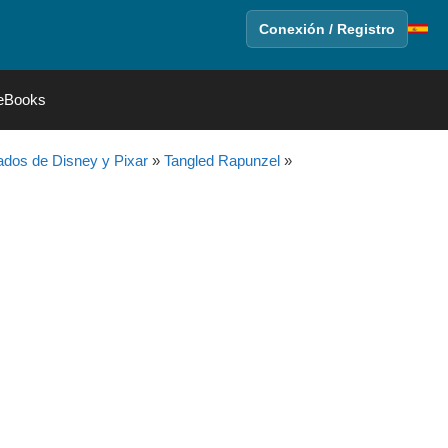
Conexión / Registro
eBooks
dos de Disney y Pixar
»
Tangled Rapunzel
»