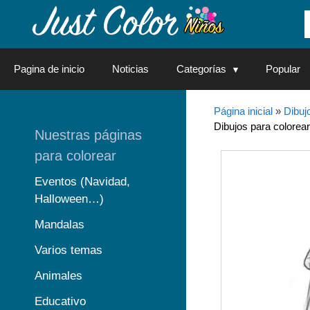
Saltar
al
contenido
Pagina de inicio
Noticias
Categorías
Popular
Página inicial
»
Dibuj
Dibujos para colorear
Nuestras páginas
para colorear
Eventos (Navidad,
Halloween…)
Mandalas
Varios temas
Animales
Educativo