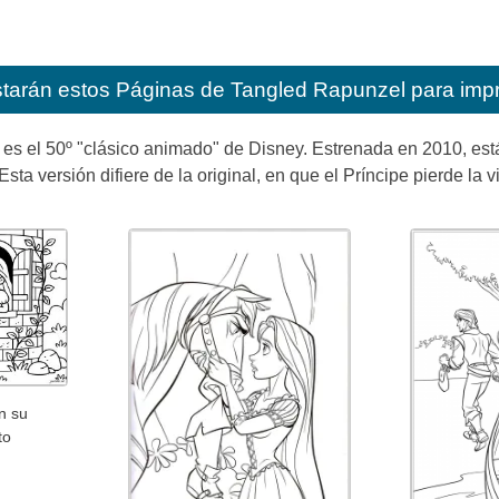
starán estos
Páginas de Tangled Rapunzel para impr
 es el 50º "clásico animado" de Disney. Estrenada en 2010, es
ta versión difiere de la original, en que el Príncipe pierde la 
n su
to