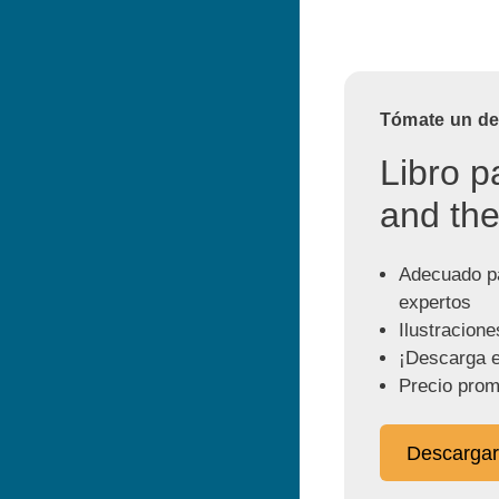
Tómate un des
Libro p
and the
Adecuado pa
expertos
Ilustracione
¡Descarga e
Precio prom
Descargar