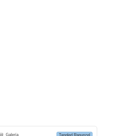
🗃
Galería
Tangled Rapunzel