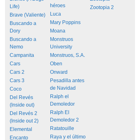
héroes
Life)
Zootopia 2
Luca
Brave (Valiente)
Mary Poppins
Buscando a
Dory
Moana
Buscando a
Monstruos
Nemo
University
Campanita
Monstruos, S.A.
Cars
Oben
Cars 2
Onward
Cars 3
Pesadilla antes
de Navidad
Coco
Ralph el
Del Revés
Demoledor
(Inside out)
Ralph El
Del Revés 2
Demoledor 2
(Inside out 2)
Ratatouille
Elemental
Raya y el último
Encanto