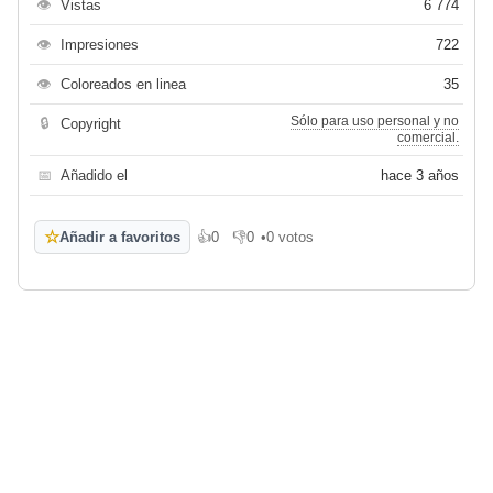
👁
Vistas
6 774
👁
Impresiones
722
👁
Coloreados en linea
35
Sólo para uso personal y no
🔒
Copyright
comercial.
📅
Añadido el
hace 3 años
☆
Añadir a favoritos
👍
0
👎
0
•
0 votos
Me gusta
No me gusta