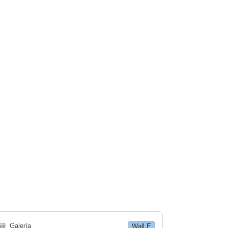
🗃
Galería
Wall E