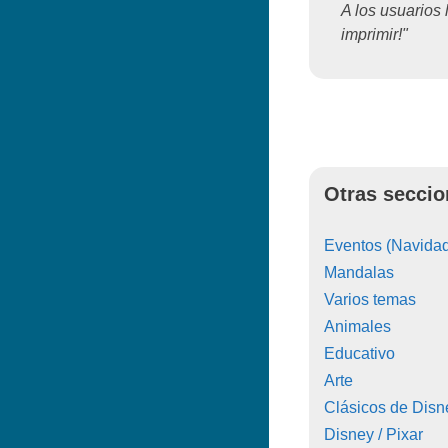
A los usuarios 
imprimir!"
Otras seccio
Eventos (Navidad
Mandalas
Varios temas
Animales
Educativo
Arte
Clásicos de Disn
Disney / Pixar