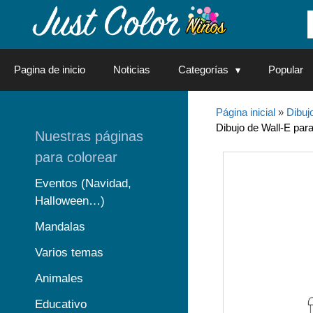
Saltar
al
contenido
Pagina de inicio
Noticias
Categorías
Popular
Página inicial
»
Dibuj
Dibujo de Wall-E para
Nuestras páginas
para colorear
Eventos (Navidad,
Halloween…)
Mandalas
Varios temas
Animales
Educativo