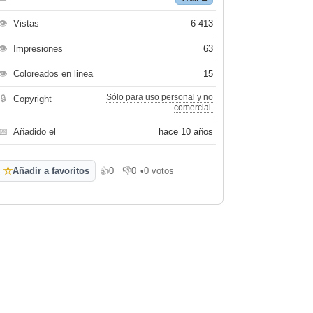
👁
Vistas
6 413
👁
Impresiones
63
👁
Coloreados en linea
15
Sólo para uso personal y no
🔒
Copyright
comercial.
📅
Añadido el
hace 10 años
☆
Añadir a favoritos
👍
0
👎
0
•
0 votos
Me gusta
No me gusta