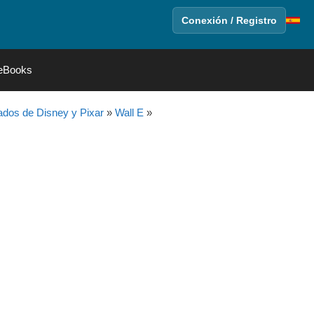
Conexión / Registro
eBooks
dos de Disney y Pixar
»
Wall E
»