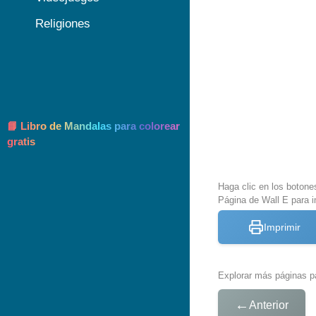
Religiones
📘 Libro de Mandalas para colorear
gratis
Haga clic en los botone
Página de Wall E para i
Imprimir
Explorar más páginas pa
←
Anterior