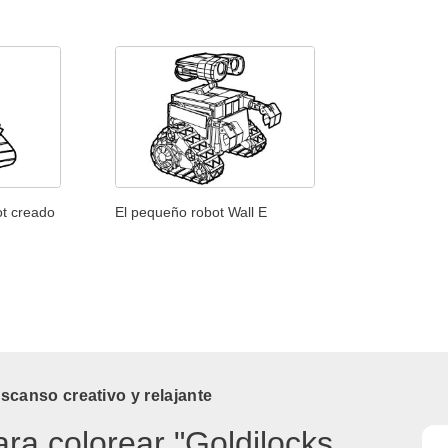
ot creado
El pequeño robot Wall E
canso creativo y relajante
ara colorear "Goldilocks