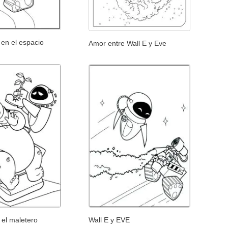
 en el espacio
Amor entre Wall E y Eve
 el maletero
Wall E y EVE