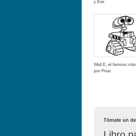
y Eve
Wall E, el famoso rob
por Pixar
Tómate un des
Libro p