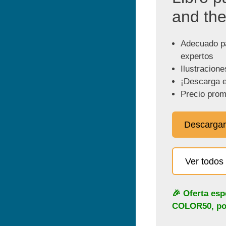
and the
Adecuado pa
expertos
Ilustracione
¡Descarga e
Precio prom
Descargar
Ver todos 
🎉 Oferta esp
COLOR50
, p