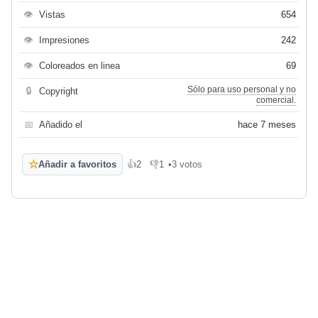
👁
Vistas
654
👁
Impresiones
242
👁
Coloreados en linea
69
Sólo para uso personal y no
🔒
Copyright
comercial.
📅
Añadido el
hace 7 meses
☆
Añadir a favoritos
👍
2
👎
1
•
3 votos
Me gusta
No me gusta