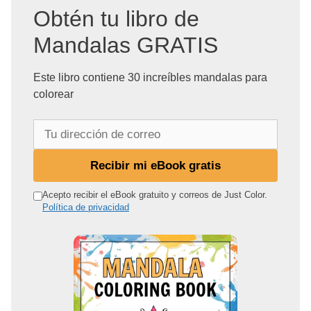
Obtén tu libro de
Mandalas GRATIS
Este libro contiene 30 increíbles mandalas para
colorear
T
u
d
Recibir mi eBook gratis
i
r
Acepto recibir el eBook gratuito y correos de Just Color.
Política de privacidad
e
c
c
i
ó
n
d