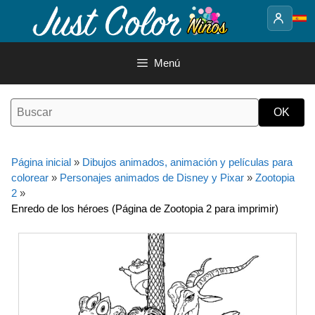
Saltar
al
contenido
Menú
Página inicial
»
Dibujos animados, animación y películas para
colorear
»
Personajes animados de Disney y Pixar
»
Zootopia
2
»
Enredo de los héroes (Página de Zootopia 2 para imprimir)