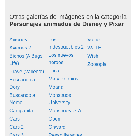
Otras galerías de imágenes en la categoría
Personajes animados de Disney y Pixar
Aviones
Los
Voltio
indestructibles 2
Aviones 2
Wall E
Los nuevos
Bichos (A Bugs
Wish
héroes
Life)
Zootopía
Luca
Brave (Valiente)
Mary Poppins
Buscando a
Dory
Moana
Buscando a
Monstruos
Nemo
University
Campanita
Monstruos, S.A.
Cars
Oben
Cars 2
Onward
Cars 3
Pesadilla antes