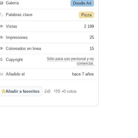
🗃
Galería
Doodle Art
🏷
Palabras clave
Pizza
👁
Vistas
2 199
👁
Impresiones
25
👁
Coloreados en linea
15
Sólo para uso personal y no
🔒
Copyright
comercial.
📅
Añadido el
hace 7 años
☆
Añadir a favoritos
👍
0
👎
0
•
0 votos
Me gusta
No me gusta