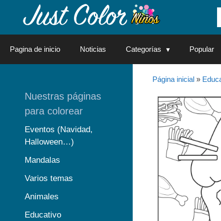
Saltar
al
contenido
Pagina de inicio
Noticias
Categorías
Popular
Página inicial
»
Educa
Nuestras páginas
para colorear
Eventos (Navidad,
Halloween…)
Mandalas
Varios temas
Animales
Educativo