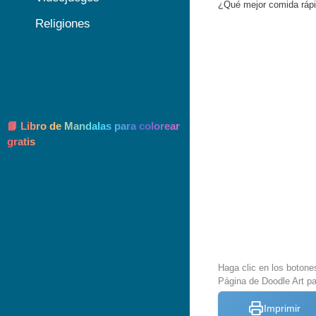
¿Qué mejor comida rápi
Religiones
📘 Libro de Mandalas para colorear
gratis
Haga clic en los botone
Página de Doodle Art pa
Imprimir