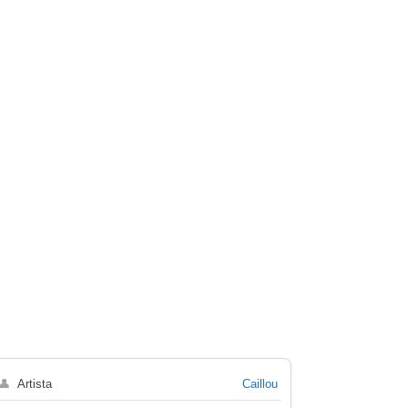
👤
Artista
Caillou