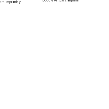
Doodle Art para imprimir
ara imprimir y