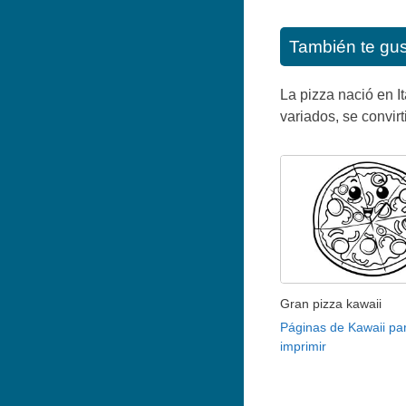
También te gu
La pizza nació en I
variados, se convirt
Gran pizza kawaii
Páginas de Kawaii pa
imprimir