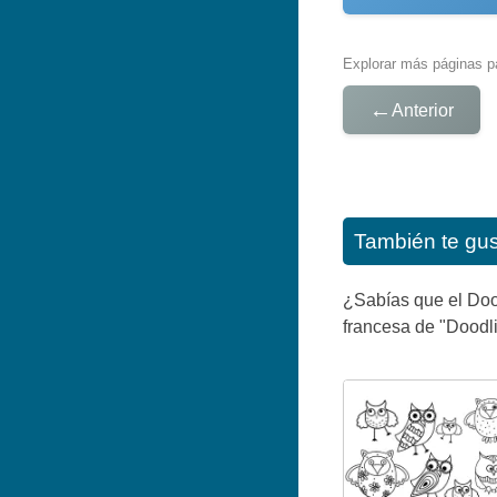
Explorar más páginas pa
←
Anterior
También te gu
¿Sabías que el Dood
francesa de "Doodli