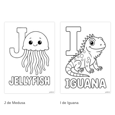
J de Medusa
I de Iguana