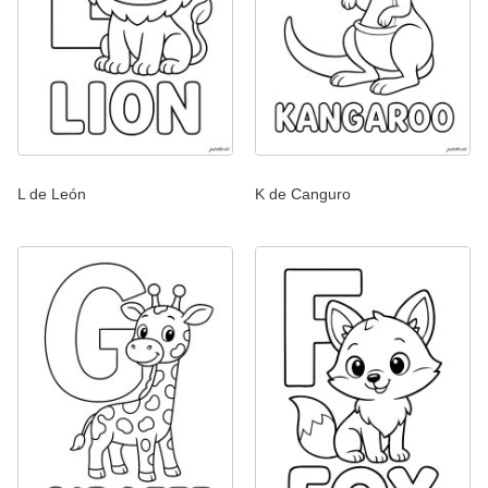
L de León
K de Canguro