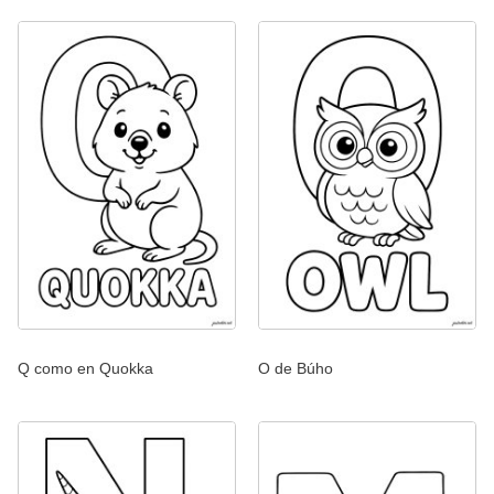
Q como en Quokka
O de Búho