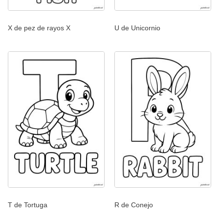
X de pez de rayos X
U de Unicornio
T de Tortuga
R de Conejo