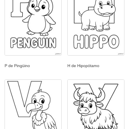
P de Pingüino
H de Hipopótamo