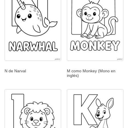
N de Narval
M como Monkey (Mono en
inglés)