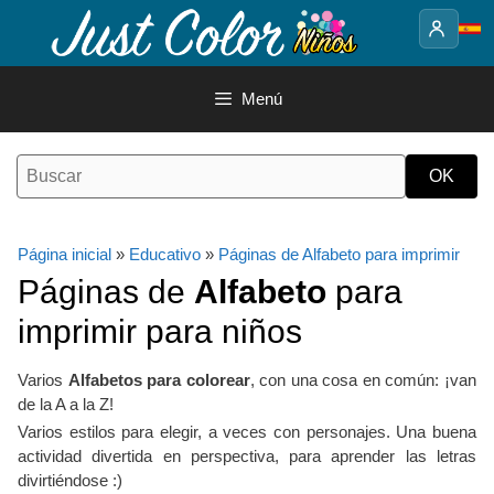
Saltar
al
contenido
Menú
Página inicial
»
Educativo
»
Páginas de Alfabeto para imprimir
Páginas de
Alfabeto
para
imprimir para niños
Varios
Alfabetos para colorear
, con una cosa en común: ¡van
de la A a la Z!
Varios estilos para elegir, a veces con personajes. Una buena
actividad divertida en perspectiva, para aprender las letras
divirtiéndose :)