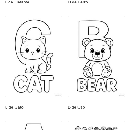
E de Elefante
D de Perro
C de Gato
B de Oso