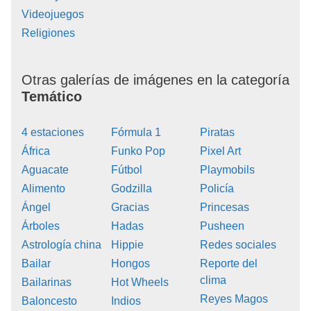
Videojuegos
Religiones
Otras galerías de imágenes en la categoría
Temático
4 estaciones
Fórmula 1
Piratas
África
Funko Pop
Pixel Art
Aguacate
Fútbol
Playmobils
Alimento
Godzilla
Policía
Ángel
Gracias
Princesas
Árboles
Hadas
Pusheen
Astrología china
Hippie
Redes sociales
Bailar
Hongos
Reporte del
clima
Bailarinas
Hot Wheels
Reyes Magos
Baloncesto
Indios