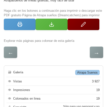
Atrapasueños de líneas gruesas, muy fácil de usar
Haga clic en los botones a continuación para imprimir o descargar este
PDF gratuito Página de Atrapa sueños (Dreamcatchers) para imprimir
Explorar más páginas para colorear de esta galería
←
→
🗃
Galería
Atrapa Suenos
👁
Vistas
3 927
👁
Impresiones
19
👁
Coloreados en linea
19
Sólo para uso personal y no