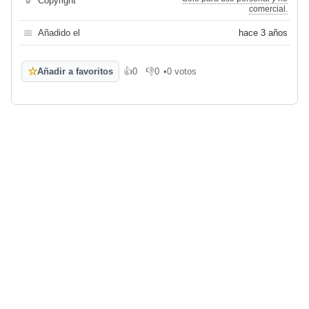
🔒
Copyright
comercial.
📅
Añadido el
hace 3 años
☆
Añadir a favoritos
👍
0
👎
0
•
0 votos
Me gusta
No me gusta