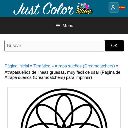
Saltar
al
contenido
Menú
Página inicial
»
Temático
»
Atrapa sueños (Dreamcatchers)
»
Atrapasueños de líneas gruesas, muy fácil de usar (Página de
Atrapa sueños (Dreamcatchers) para imprimir)