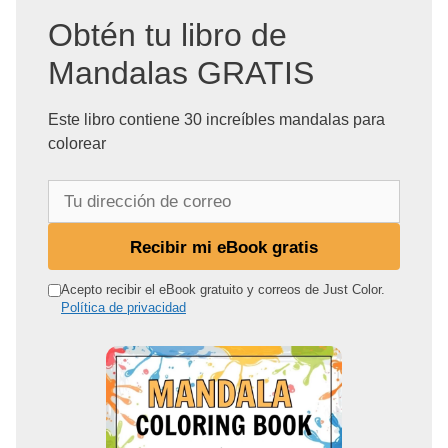
Obtén tu libro de
Mandalas GRATIS
Este libro contiene 30 increíbles mandalas para
colorear
T
u
d
Recibir mi eBook gratis
i
r
Acepto recibir el eBook gratuito y correos de Just Color.
Política de privacidad
e
c
c
i
ó
n