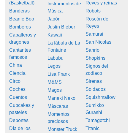
(Basketball)
Reyes y reinas
Instrumentos de
Banderas
Música
Robots
Beanie Boo
Japón
Roscón de
Reyes
Bomberos
Justin Bieber
Samurai
Caballeros y
Kawaii
dragones
San Nicolas
La fábula de La
Cantantes
Fontaine
Sanrio
famosos
Labubu
Shopkins
China
Legos
Signos del
Ciencia
zodiaco
Lisa Frank
Circo
Sirenas
M&MS
Coches
Soldados
Magos
Cuentos
Squishmallow
Maneki Neko
Cupcakes y
Sumikko
Máscaras
pasteles
Gurashi
Momentos
Deportes
Tamagotchi
preciosos
Día de los
Titanic
Monster Truck