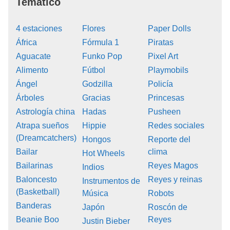
Temático
4 estaciones
Flores
Paper Dolls
África
Fórmula 1
Piratas
Aguacate
Funko Pop
Pixel Art
Alimento
Fútbol
Playmobils
Ángel
Godzilla
Policía
Árboles
Gracias
Princesas
Astrología china
Hadas
Pusheen
Atrapa sueños
Hippie
Redes sociales
(Dreamcatchers)
Hongos
Reporte del
Bailar
clima
Hot Wheels
Bailarinas
Reyes Magos
Indios
Baloncesto
Reyes y reinas
Instrumentos de
(Basketball)
Música
Robots
Banderas
Japón
Roscón de
Beanie Boo
Reyes
Justin Bieber