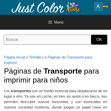
Saltar
al
contenido
Menú
Página inicial
»
Temático
»
Páginas de Transporte para
imprimir
Páginas de
Transporte
para
imprimir para niños
Los
transportes
son un medio esencial para desplazarse de un
lugar a otro. Ya sea en coche, en tren, en avión o en barco, nos
permiten descubrir nuevos horizontes y son esenciales en
nuestra sociedad moderna, donde juegan un papel clave en