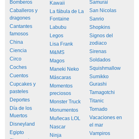
Bomberos
Samurai
Kawaii
Caballeros y
San Nicolas
La fábula de La
dragones
Fontaine
Sanrio
Cantantes
Labubu
Shopkins
famosos
Legos
Signos del
China
zodiaco
Lisa Frank
Ciencia
Sirenas
M&MS
Circo
Soldados
Magos
Coches
Squishmallow
Maneki Neko
Cuentos
Sumikko
Máscaras
Cupcakes y
Gurashi
Momentos
pasteles
Tamagotchi
preciosos
Deportes
Titanic
Monster Truck
Día de los
Tornado
Monumentos
Muertos
Vacaciones en
Muñecas LOL
Disneyland
el mar
Nascar
Egipto
Vampiros
Ninja