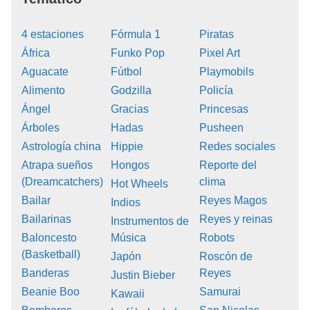
4 estaciones
Fórmula 1
Piratas
África
Funko Pop
Pixel Art
Aguacate
Fútbol
Playmobils
Alimento
Godzilla
Policía
Ángel
Gracias
Princesas
Árboles
Hadas
Pusheen
Astrología china
Hippie
Redes sociales
Atrapa sueños
Hongos
Reporte del
(Dreamcatchers)
clima
Hot Wheels
Bailar
Reyes Magos
Indios
Bailarinas
Reyes y reinas
Instrumentos de
Baloncesto
Música
Robots
(Basketball)
Japón
Roscón de
Banderas
Reyes
Justin Bieber
Beanie Boo
Samurai
Kawaii