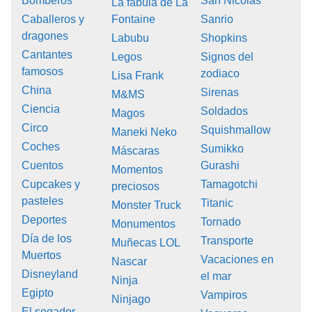
Bomberos
San Nicolas
La fábula de La
Caballeros y
Fontaine
Sanrio
dragones
Labubu
Shopkins
Cantantes
Legos
Signos del
famosos
zodiaco
Lisa Frank
China
Sirenas
M&MS
Ciencia
Soldados
Magos
Circo
Squishmallow
Maneki Neko
Coches
Sumikko
Máscaras
Cuentos
Gurashi
Momentos
Cupcakes y
Tamagotchi
preciosos
pasteles
Titanic
Monster Truck
Deportes
Tornado
Monumentos
Día de los
Transporte
Muñecas LOL
Muertos
Vacaciones en
Nascar
Disneyland
el mar
Ninja
Egipto
Vampiros
Ninjago
El segador