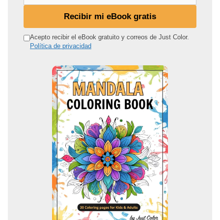
u
d
Recibir mi eBook gratis
i
r
Acepto recibir el eBook gratuito y correos de Just Color.
Política de privacidad
e
c
c
i
ó
n
d
e
c
o
r
r
e
o