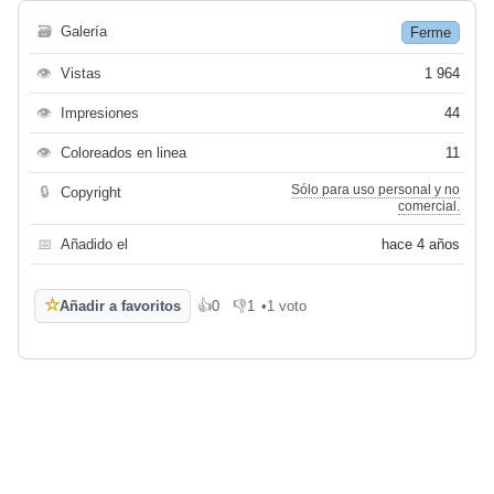
🗃
Galería
Ferme
👁
Vistas
1 964
👁
Impresiones
44
👁
Coloreados en linea
11
Sólo para uso personal y no
🔒
Copyright
comercial.
📅
Añadido el
hace 4 años
☆
Añadir a favoritos
👍
0
👎
1
•
1 voto
Me gusta
No me gusta