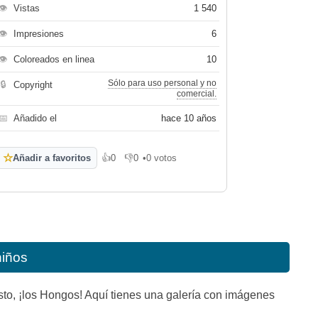
👁
Vistas
1 540
👁
Impresiones
6
👁
Coloreados en linea
10
Sólo para uso personal y no
🔒
Copyright
comercial.
📅
Añadido el
hace 10 años
☆
Añadir a favoritos
👍
0
👎
0
•
0 votos
Me gusta
No me gusta
niños
to, ¡los Hongos! Aquí tienes una galería con imágenes