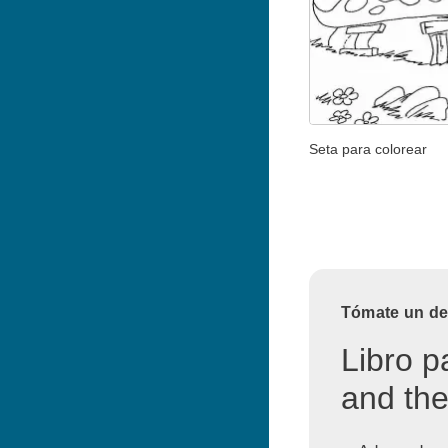
Seta para colorear
Tómate un des
Libro p
and the