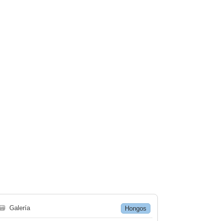
🗃
Galería
Hongos