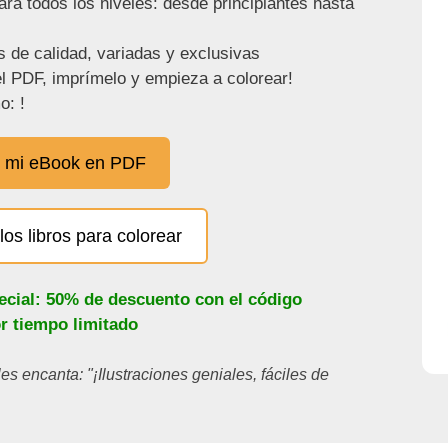
ra todos los niveles: desde principiantes hasta
s de calidad, variadas y exclusivas
l PDF, imprímelo y empieza a colorear!
o: !
 mi eBook en PDF
los libros para colorear
ecial: 50% de descuento con el código
or tiempo limitado
les encanta: "¡Ilustraciones geniales, fáciles de