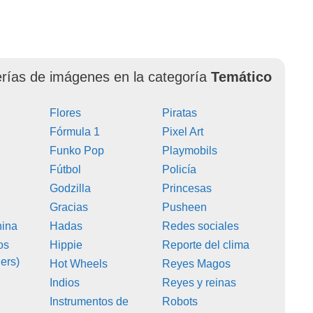
erías de imágenes en la categoría
Temático
s
Flores
Piratas
Fórmula 1
Pixel Art
Funko Pop
Playmobils
Fútbol
Policía
Godzilla
Princesas
Gracias
Pusheen
hina
Hadas
Redes sociales
os
Hippie
Reporte del clima
ers)
Hot Wheels
Reyes Magos
Indios
Reyes y reinas
Instrumentos de
Robots