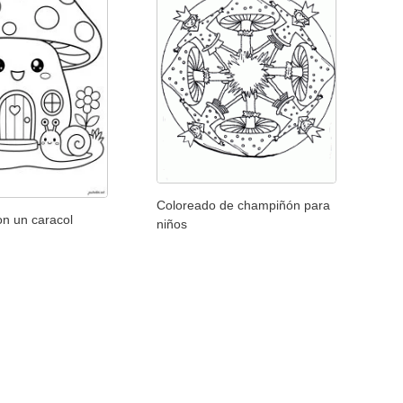
Coloreado de champiñón para
on un caracol
niños