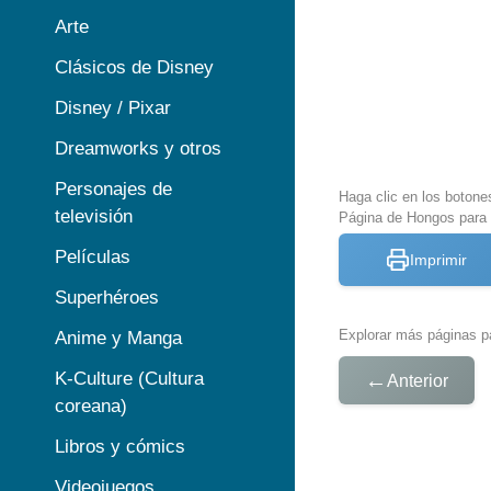
Arte
Clásicos de Disney
Disney / Pixar
Dreamworks y otros
Personajes de
Haga clic en los botone
televisión
Página de Hongos para 
Películas
Imprimir
Superhéroes
Explorar más páginas pa
Anime y Manga
K-Culture (Cultura
←
Anterior
coreana)
Libros y cómics
Videojuegos