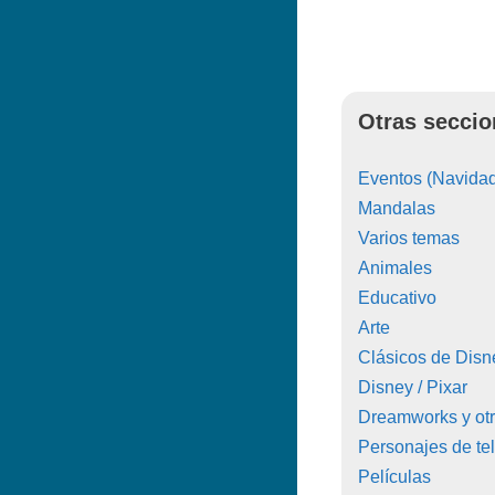
Otras seccio
Eventos (Navidad
Mandalas
Varios temas
Animales
Educativo
Arte
Clásicos de Disn
Disney / Pixar
Dreamworks y ot
Personajes de tel
Películas