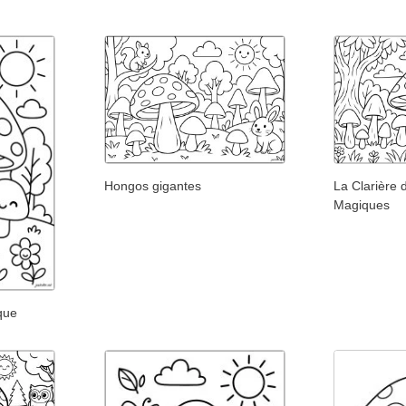
Hongos gigantes
La Clarière
Magiques
que