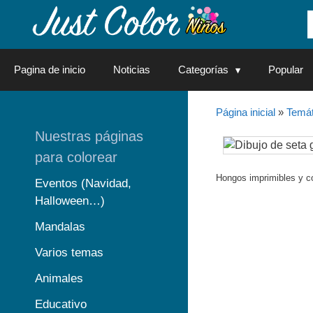
Saltar
al
contenido
Pagina de inicio
Noticias
Categorías
Popular
Página inicial
»
Temát
Nuestras páginas
para colorear
Hongos imprimibles y c
Eventos (Navidad,
Halloween…)
Mandalas
Varios temas
Animales
Educativo