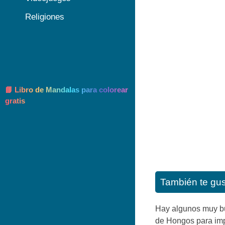
Religiones
📘 Libro de Mandalas para colorear
gratis
También te gu
Hay algunos muy bu
de Hongos para impr