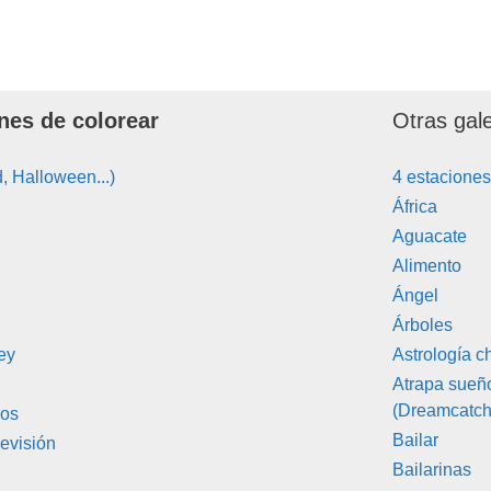
nes de colorear
Otras gal
, Halloween...)
4 estacione
África
Aguacate
Alimento
Ángel
Árboles
ey
Astrología c
Atrapa sueñ
(Dreamcatch
ros
Bailar
evisión
Bailarinas