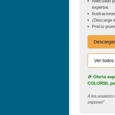
Adecuado pa
expertos
Ilustracione
¡Descarga e
Precio prom
Descargar
Ver todos 
🎉 Oferta esp
COLOR50
, p
A los usuarios 
imprimir!"