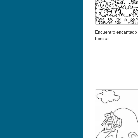
Encuentro encantado 
bosque