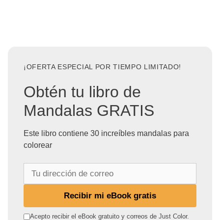
¡OFERTA ESPECIAL POR TIEMPO LIMITADO!
Obtén tu libro de
Mandalas GRATIS
Este libro contiene 30 increíbles mandalas para
colorear
T
u
d
Recibir mi eBook gratis
i
r
Acepto recibir el eBook gratuito y correos de Just Color.