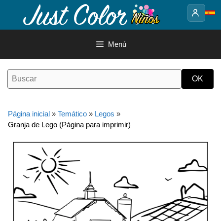
Saltar
al
contenido
Menú
Página inicial
»
Temático
»
Legos
»
Granja de Lego (Página para imprimir)