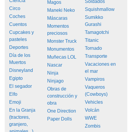
Ciencia
Soldados
Magos
Circo
Squishmallow
Maneki Neko
Coches
Sumikko
Máscaras
Cuentos
Gurashi
Momentos
Cupcakes y
Tamagotchi
preciosos
pasteles
Titanic
Monster Truck
Deportes
Tornado
Monumentos
Día de los
Transporte
Muñecas LOL
Muertos
Vacaciones en
Nascar
Disneyland
el mar
Ninja
Egipto
Vampiros
Ninjago
El segador
Vaqueros
Obras de
Elfo
(Cowboys)
construcción y
Emoji
Vehicles
obra
En la Granja
Volcán
One Direction
(tractores,
WWE
Paper Dolls
granjero,
Zombis
animales...)