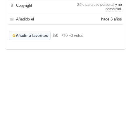
Sólo para uso personal y no
🔒
Copyright
comercial.
📅
Añadido el
hace 3 años
☆
Añadir a favoritos
👍
0
👎
0
•
0 votos
Me gusta
No me gusta