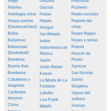
Ángel
Godzilla
Princesas
Árboles
Gracias
Pusheen
Astrología china
Hadas
Redes sociales
Atrapa sueños
Hippie
Reporte del
(Dreamcatchers)
clima
Hongos
Bailar
Reyes Magos
Hot Wheels
Bailarinas
Reyes y reinas
Indios
Baloncesto
Robots
Instrumentos de
(Basketball)
Música
Roscón de
Banderas
Reyes
Japón
Beanie Boo
Samurai
Justin Bieber
Bomberos
San Nicolas
Kawaii
Caballeros y
Sanrio
La fábula de La
dragones
Fontaine
Shopkins
Cantantes
Labubu
Signos del
famosos
zodiaco
Lisa Frank
China
Sirenas
M&MS