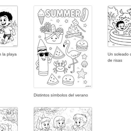
 la playa
Un soleado d
de risas
Distintos símbolos del verano