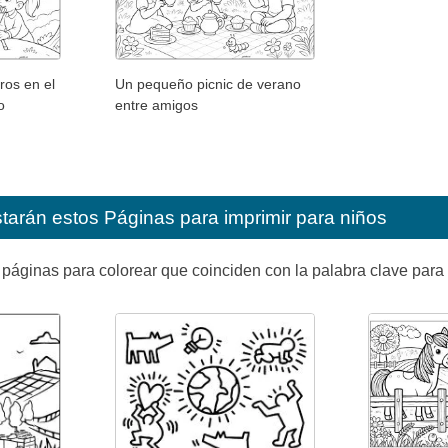
ros en el
Un pequeño picnic de verano
o
entre amigos
starán estos
Páginas para imprimir para niños
páginas para colorear que coinciden con la palabra clave para