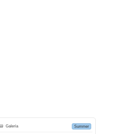
🗃
Galería
Summer