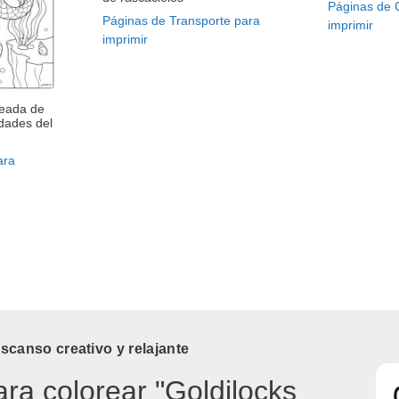
Páginas de 
Páginas de Transporte para
imprimir
imprimir
deada de
dades del
ara
canso creativo y relajante
ara colorear "Goldilocks