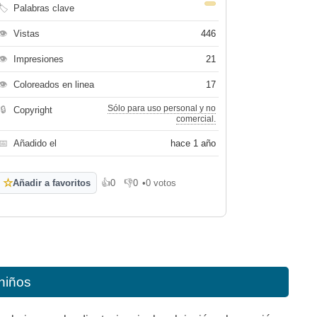
🏷
Palabras clave
👁
Vistas
446
👁
Impresiones
21
👁
Coloreados en linea
17
Sólo para uso personal y no
🔒
Copyright
comercial.
📅
Añadido el
hace 1 año
☆
Añadir a favoritos
👍
0
👎
0
•
0 votos
Me gusta
No me gusta
niños