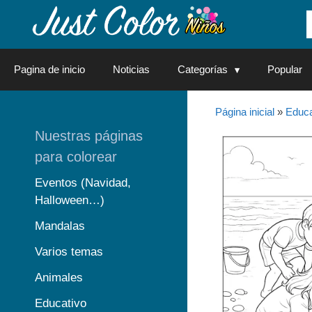
Saltar
al
contenido
Pagina de inicio
Noticias
Categorías
Popular
Página inicial
»
Educa
Nuestras páginas
para colorear
Eventos (Navidad,
Halloween…)
Mandalas
Varios temas
Animales
Educativo