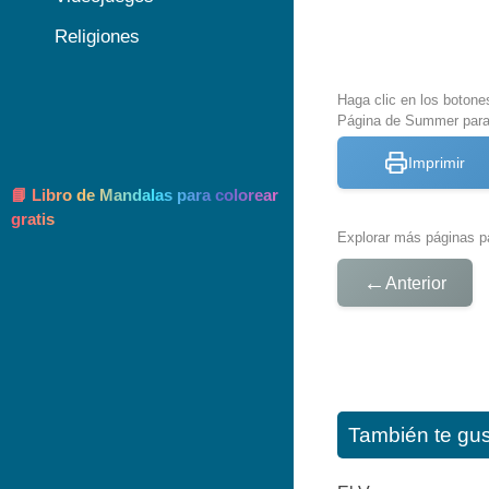
Religiones
Haga clic en los botone
Página de Summer para
Imprimir
📘 Libro de Mandalas para colorear
gratis
Explorar más páginas pa
←
Anterior
También te gu