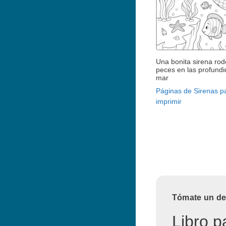
Una bonita sirena ro
peces en las profundi
mar
Páginas de Sirenas p
imprimir
Tómate un des
Libro p