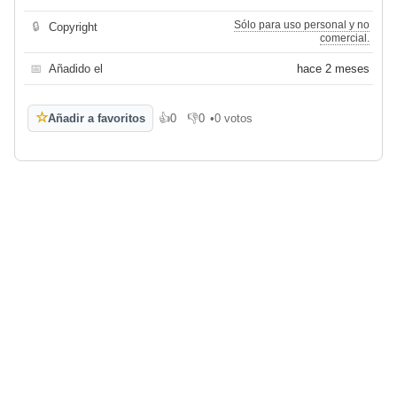
Sólo para uso personal y no
🔒
Copyright
comercial.
📅
Añadido el
hace 2 meses
☆
Añadir a favoritos
👍
0
👎
0
•
0 votos
Me gusta
No me gusta