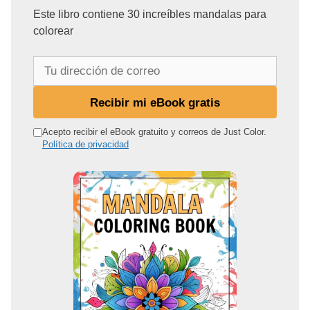
Este libro contiene 30 increíbles mandalas para
colorear
T
u
d
Recibir mi eBook gratis
i
r
Acepto recibir el eBook gratuito y correos de Just Color.
Política de privacidad
e
c
c
i
ó
n
d
e
c
o