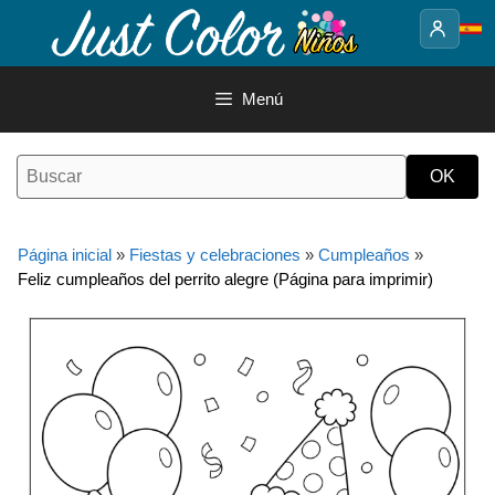
Saltar
al
contenido
Menú
Página inicial
»
Fiestas y celebraciones
»
Cumpleaños
»
Feliz cumpleaños del perrito alegre (Página para imprimir)