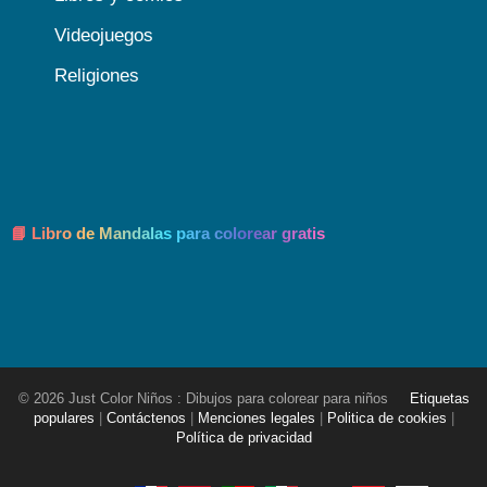
Videojuegos
Religiones
📘 Libro de Mandalas para colorear gratis
© 2026 Just Color Niños : Dibujos para colorear para niños
Etiquetas
populares
|
Contáctenos
|
Menciones legales
|
Politica de cookies
|
Política de privacidad