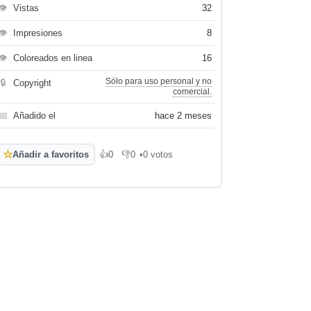
👁
Vistas
32
👁
Impresiones
8
👁
Coloreados en linea
16
Sólo para uso personal y no
🔒
Copyright
comercial.
📅
Añadido el
hace 2 meses
☆
Añadir a favoritos
👍
0
👎
0
•
0 votos
Me gusta
No me gusta