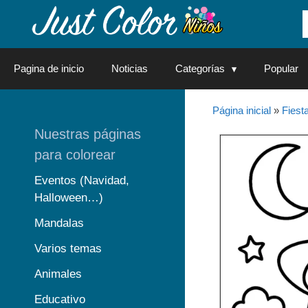
Saltar
al
contenido
Pagina de inicio
Noticias
Categorías
Popular
Página inicial
»
Fiest
Nuestras páginas
para colorear
Eventos (Navidad,
Halloween…)
Mandalas
Varios temas
Animales
Educativo