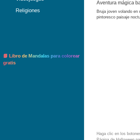
Aventura mágica ba
Religiones
Bruja joven volando en 
pintoresco paisaje noct
📘 Libro de Mandalas para colorear
gratis
Haga clic en los botone
Página de Halloween pa