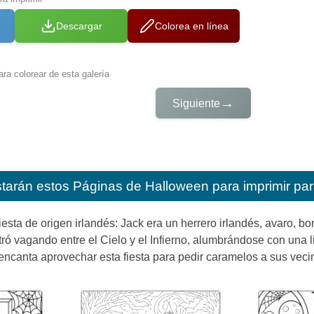
Descargar
Colorea en línea
ra colorear de esta galería
→
Siguiente
starán estos
Páginas de Halloween para imprimir par
esta de origen irlandés: Jack era un herrero irlandés, avaro, b
tró vagando entre el Cielo y el Infierno, alumbrándose con una 
s encanta aprovechar esta fiesta para pedir caramelos a sus veci