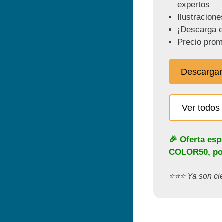
expertos
Ilustracione
¡Descarga e
Precio prom
Descargar
Ver todos 
🎉 Oferta esp
COLOR50
, p
⭐️⭐️⭐️ Ya son c