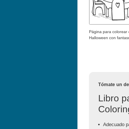
Página para colorear
Halloween con fanta
Tómate un des
Libro p
Colorin
Adecuado pa