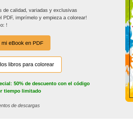
s de calidad, variadas y exclusivas
l PDF, imprímelo y empieza a colorear!
o: !
 mi eBook en PDF
los libros para colorear
ecial: 50% de descuento con el código
or tiempo limitado
ientos de descargas