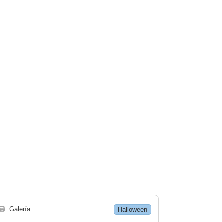
🗃
Galería
Halloween