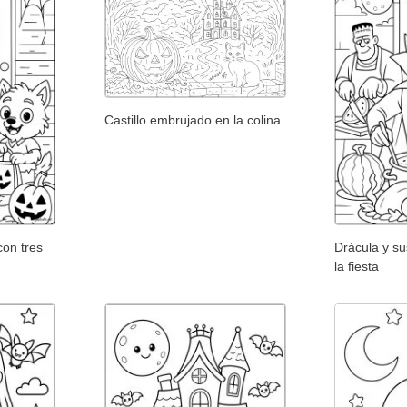
Castillo embrujado en la colina
on tres
Drácula y s
la fiesta