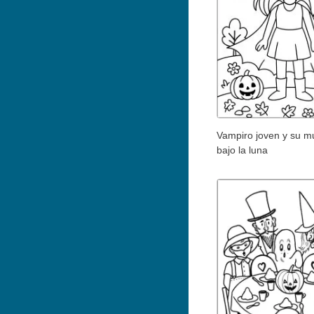
Vampiro joven y su m
bajo la luna