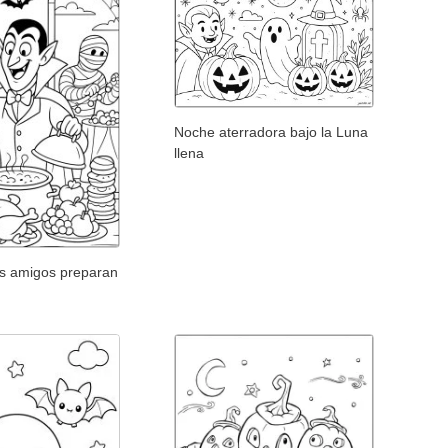
Noche aterradora bajo la Luna
llena
us amigos preparan