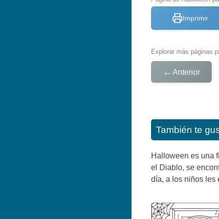
Imprimir
Explorar más páginas pa
←
Anterior
También te gu
Halloween es una fi
el Diablo, se encon
día, a los niños le