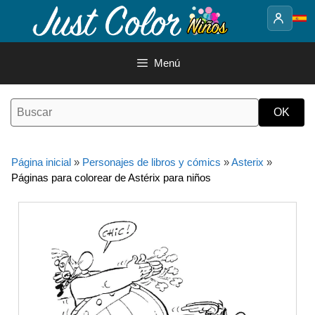
Saltar
al
contenido
Menú
Página inicial
»
Personajes de libros y cómics
»
Asterix
»
Páginas para colorear de Astérix para niños