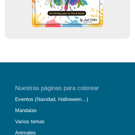
e
o
Nuestras páginas para colorear
Eventos (Navidad, Halloween…)
Mandalas
Varios temas
Animales