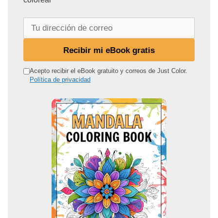
T
u
d
Recibir mi eBook gratis
i
r
Acepto recibir el eBook gratuito y correos de Just Color.
Política de privacidad
e
c
c
i
ó
n
d
e
c
o
r
r