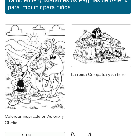
También te gustarán estos
Páginas de Asterix
para imprimir para niños
La reina Celopatra y su tigre
Colorear inspirado en Astérix y
Obélix