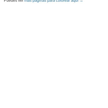
Puedes ver
más paginas para colorear aquí →