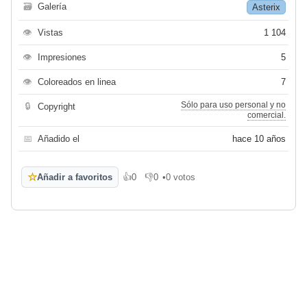
🗃
Galería
Asterix
👁
Vistas
1 104
👁
Impresiones
5
👁
Coloreados en linea
7
Sólo para uso personal y no
🔒
Copyright
comercial.
📅
Añadido el
hace 10 años
☆
Añadir a favoritos
👍
0
👎
0
•
0 votos
Me gusta
No me gusta