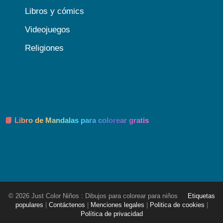
Libros y cómics
Videojuegos
Religiones
📘 Libro de Mandalas para colorear gratis
© 2026 Just Color Niños : Dibujos para colorear para niños
Etiquetas
populares
|
Contáctenos
|
Menciones legales
|
Politica de cookies
|
Política de privacidad