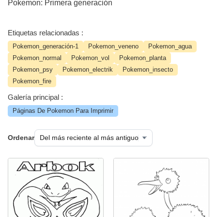
Pokemon: Primera generación
Etiquetas relacionadas :
Pokemon_generación-1
Pokemon_veneno
Pokemon_agua
Pokemon_normal
Pokemon_vol
Pokemon_planta
Pokemon_psy
Pokemon_electrik
Pokemon_insecto
Pokemon_fire
Galería principal :
Páginas De Pokemon Para Imprimir
Ordenar