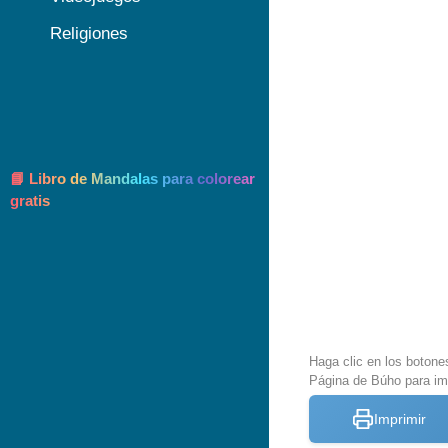
Religiones
📘 Libro de Mandalas para colorear
gratis
Haga clic en los botone
Página de Búho para im
Imprimir