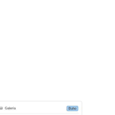
🗃
Galería
Buho