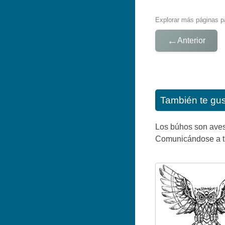
Explorar más páginas pa
←
Anterior
También te gu
Los búhos son aves 
Comunicándose a tr