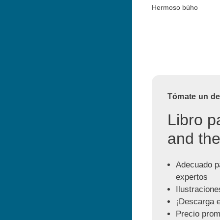
Hermoso búho
Tómate un des
Libro p
and the
Adecuado pa
expertos
Ilustracione
¡Descarga e
Precio prom