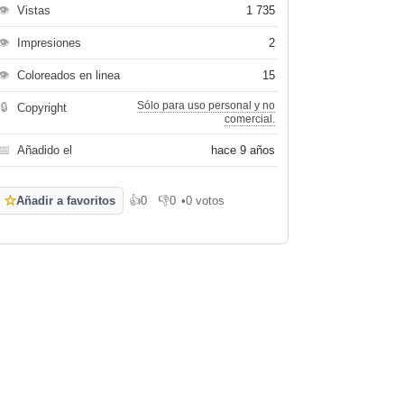
👁
Vistas
1 735
👁
Impresiones
2
👁
Coloreados en linea
15
Sólo para uso personal y no
🔒
Copyright
comercial.
📅
Añadido el
hace 9 años
☆
Añadir a favoritos
👍
0
👎
0
•
0 votos
Me gusta
No me gusta