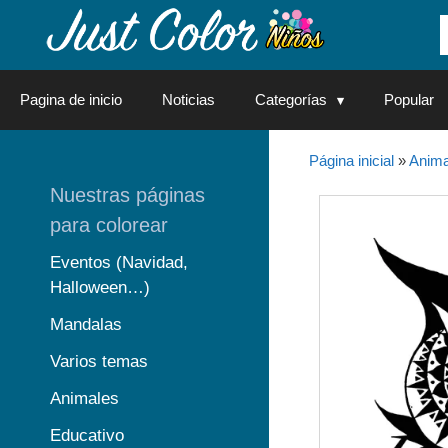
Saltar
al
contenido
Pagina de inicio
Noticias
Categorías
Popular
Página inicial
»
Anima
Nuestras páginas
para colorear
Eventos (Navidad,
Halloween…)
Mandalas
Varios temas
Animales
Educativo