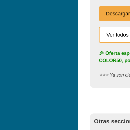
Descargar
Ver todos 
🎉 Oferta esp
COLOR50
, p
⭐️⭐️⭐️ Ya son c
Otras seccio