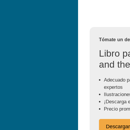
Tómate un des
Libro p
and the
Adecuado pa
expertos
Ilustracione
¡Descarga e
Precio prom
Descargar