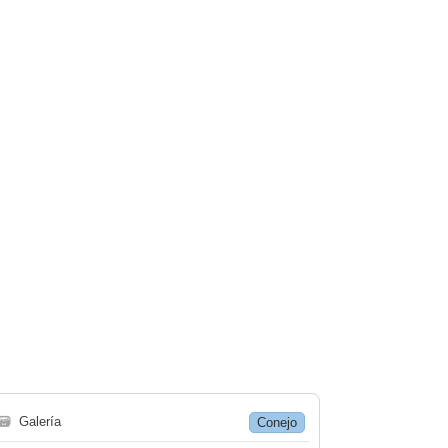
🗃
Galería
Conejo