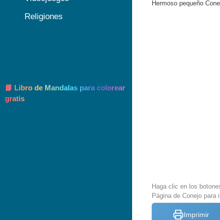
Hermoso pequeño Conejo
Religiones
📘 Libro de Mandalas para colorear
gratis
Haga clic en los botone
Página de Conejo para i
Imprimir