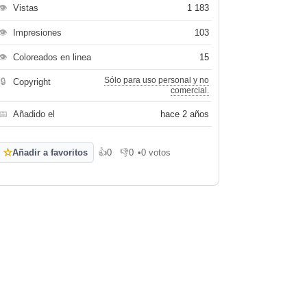
👁
Vistas
1 183
👁
Impresiones
103
👁
Coloreados en linea
15
Sólo para uso personal y no
🔒
Copyright
comercial.
📅
Añadido el
hace 2 años
☆
Añadir a favoritos
👍
0
👎
0
•
0 votos
Me gusta
No me gusta