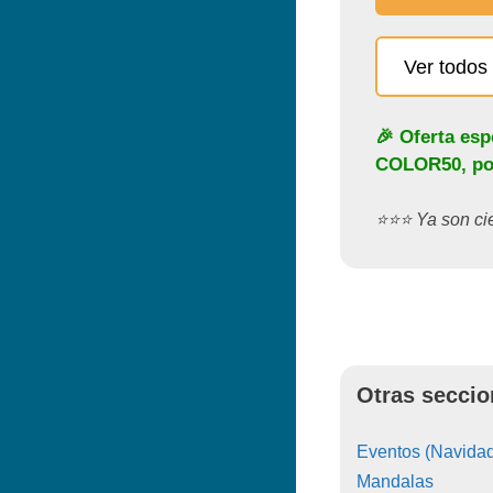
Ver todos 
🎉 Oferta esp
COLOR50
, p
⭐️⭐️⭐️ Ya son c
Otras seccio
Eventos (Navidad
Mandalas