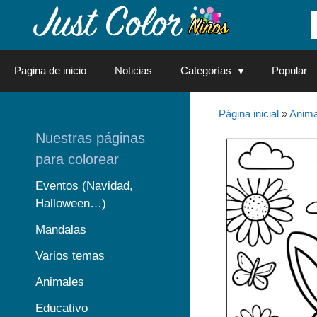
Saltar
al
contenido
Pagina de inicio
Noticias
Categorías
Popular
Página inicial
»
Anima
Nuestras páginas
para colorear
Eventos (Navidad,
Halloween…)
Mandalas
Varios temas
Animales
Educativo