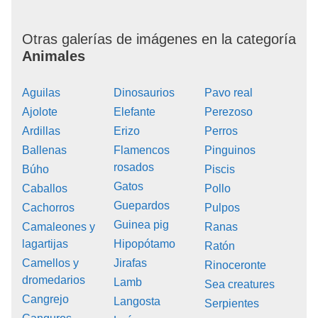
Otras galerías de imágenes en la categoría
Animales
Aguilas
Dinosaurios
Pavo real
Ajolote
Elefante
Perezoso
Ardillas
Erizo
Perros
Ballenas
Flamencos
Pinguinos
rosados
Búho
Piscis
Gatos
Caballos
Pollo
Guepardos
Cachorros
Pulpos
Guinea pig
Camaleones y
Ranas
lagartijas
Hipopótamo
Ratón
Camellos y
Jirafas
Rinoceronte
dromedarios
Lamb
Sea creatures
Cangrejo
Langosta
Serpientes