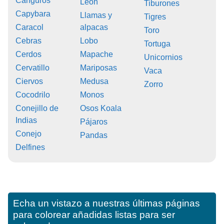
Canguros
León
Tiburones
Capybara
Llamas y
Tigres
Caracol
alpacas
Toro
Cebras
Lobo
Tortuga
Cerdos
Mapache
Unicornios
Cervatillo
Mariposas
Vaca
Ciervos
Medusa
Zorro
Cocodrilo
Monos
Conejillo de
Osos Koala
Indias
Pájaros
Conejo
Pandas
Delfines
Echa un vistazo a nuestras últimas páginas
para colorear añadidas listas para ser