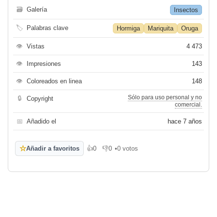
🗃
Galería
Insectos
🏷
Palabras clave
Hormiga
Mariquita
Oruga
👁
Vistas
4 473
👁
Impresiones
143
👁
Coloreados en linea
148
Sólo para uso personal y no
🔒
Copyright
comercial.
📅
Añadido el
hace 7 años
☆
Añadir a favoritos
👍
0
👎
0
•
0 votos
Me gusta
No me gusta