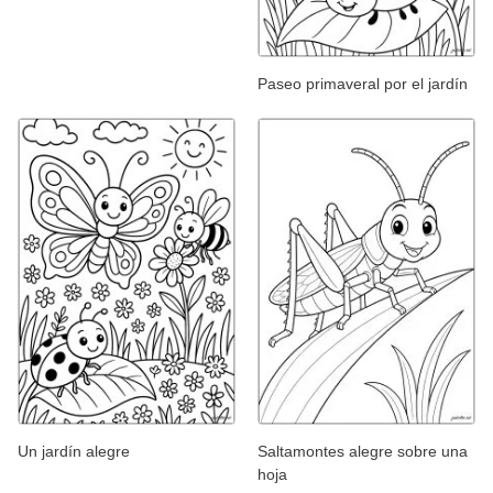
Paseo primaveral por el jardín
Un jardín alegre
Saltamontes alegre sobre una
hoja