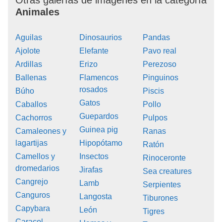
Otras galerías de imágenes en la categoría
Animales
Aguilas
Dinosaurios
Pandas
Ajolote
Elefante
Pavo real
Ardillas
Erizo
Perezoso
Ballenas
Flamencos
Pinguinos
rosados
Búho
Piscis
Gatos
Caballos
Pollo
Guepardos
Cachorros
Pulpos
Guinea pig
Camaleones y
Ranas
lagartijas
Hipopótamo
Ratón
Camellos y
Insectos
Rinoceronte
dromedarios
Jirafas
Sea creatures
Cangrejo
Lamb
Serpientes
Canguros
Langosta
Tiburones
Capybara
León
Tigres
Caracol