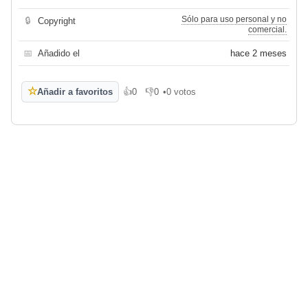
Sólo para uso personal y no
🔒
Copyright
comercial.
📅
Añadido el
hace 2 meses
☆
Añadir a favoritos
👍
0
👎
0
•
0 votos
Me gusta
No me gusta