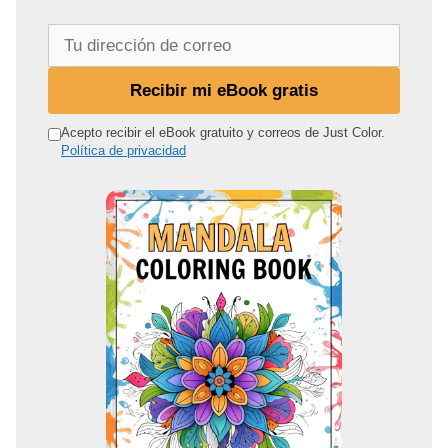
T
u
d
Recibir mi eBook gratis
i
r
Acepto recibir el eBook gratuito y correos de Just Color.
Política de privacidad
e
c
c
i
ó
n
d
e
c
o
r
r
e