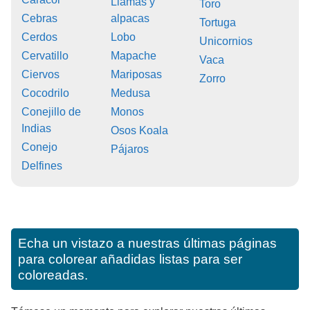
Llamas y
Toro
Cebras
alpacas
Tortuga
Cerdos
Lobo
Unicornios
Cervatillo
Mapache
Vaca
Ciervos
Mariposas
Zorro
Cocodrilo
Medusa
Conejillo de
Monos
Indias
Osos Koala
Conejo
Pájaros
Delfines
Echa un vistazo a nuestras últimas páginas
para colorear añadidas listas para ser
coloreadas.