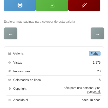
Explorar más páginas para colorear de esta galería
←
→
🗃
Galería
Furby
👁
Vistas
1 375
👁
Impresiones
23
👁
Coloreados en linea
8
Sólo para uso personal y no
🔒
Copyright
comercial.
📅
Añadido el
hace 10 años