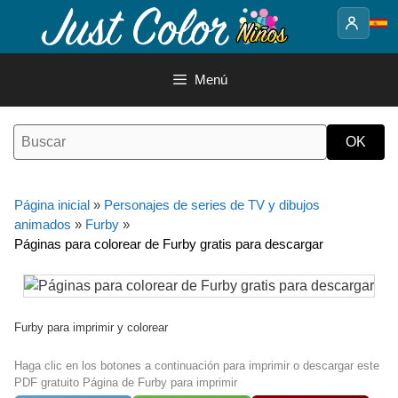
Saltar
al
contenido
Menú
Página inicial
»
Personajes de series de TV y dibujos
animados
»
Furby
»
Páginas para colorear de Furby gratis para descargar
Furby para imprimir y colorear
Haga clic en los botones a continuación para imprimir o descargar este
PDF gratuito Página de Furby para imprimir