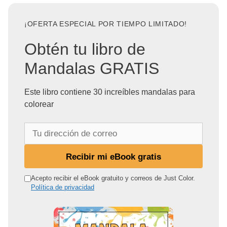
¡OFERTA ESPECIAL POR TIEMPO LIMITADO!
Obtén tu libro de
Mandalas GRATIS
Este libro contiene 30 increíbles mandalas para
colorear
T
u
d
Recibir mi eBook gratis
i
r
Acepto recibir el eBook gratuito y correos de Just Color.
Política de privacidad
e
c
c
i