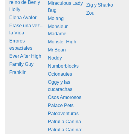
reino de Ben y
Miraculous Lady
Zig y Sharko
Holly
Bug
Zou
Elena Avalor
Molang
Érase una vez...
Monsieur
la Vida
Madame
Errores
Monster High
espaciales
Mr Bean
Ever After High
Noddy
Family Guy
Numberblocks
Franklin
Octonautes
Oggy y las
cucarachas
Osos Amorosos
Palace Pets
Patoaventuras
Patrulla Canina
Patrulla Canina: