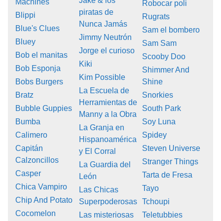
Jake & los
Machines
Robocar poli
piratas de
Blippi
Rugrats
Nunca Jamás
Blue's Clues
Sam el bombero
Jimmy Neutrón
Bluey
Sam Sam
Jorge el curioso
Bob el manitas
Scooby Doo
Kiki
Bob Esponja
Shimmer And
Kim Possible
Bobs Burgers
Shine
La Escuela de
Bratz
Snorkies
Herramientas de
Bubble Guppies
South Park
Manny a la Obra
Bumba
Soy Luna
La Granja en
Calimero
Spidey
Hispanoamérica
Capitán
Steven Universe
y El Corral
Calzoncillos
Stranger Things
La Guardia del
Casper
Tarta de Fresa
León
Chica Vampiro
Tayo
Las Chicas
Chip And Potato
Superpoderosas
Tchoupi
Cocomelon
Las misteriosas
Teletubbies