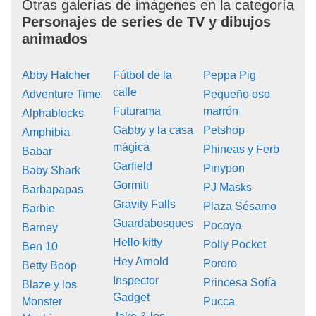
Otras galerías de imágenes en la categoría
Personajes de series de TV y dibujos
animados
Abby Hatcher
Fútbol de la
Peppa Pig
calle
Adventure Time
Pequeño oso
Futurama
marrón
Alphablocks
Gabby y la casa
Petshop
Amphibia
mágica
Phineas y Ferb
Babar
Garfield
Pinypon
Baby Shark
Gormiti
PJ Masks
Barbapapas
Gravity Falls
Plaza Sésamo
Barbie
Guardabosques
Pocoyo
Barney
Hello kitty
Polly Pocket
Ben 10
Hey Arnold
Pororo
Betty Boop
Inspector
Princesa Sofía
Blaze y los
Gadget
Monster
Pucca