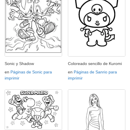
Sonic y Shadow
Coloreado sencillo de Kuromi
en
Páginas de Sonic para
en
Páginas de Sanrio para
imprimir
imprimir