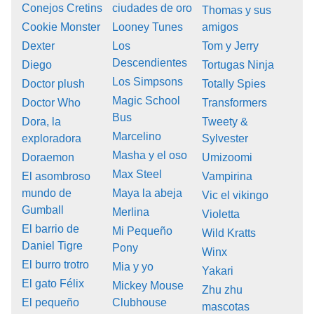
Conejos Cretins
ciudades de oro
Thomas y sus
Cookie Monster
Looney Tunes
amigos
Dexter
Los
Tom y Jerry
Descendientes
Diego
Tortugas Ninja
Los Simpsons
Doctor plush
Totally Spies
Magic School
Doctor Who
Transformers
Bus
Dora, la
Tweety &
Marcelino
exploradora
Sylvester
Masha y el oso
Doraemon
Umizoomi
Max Steel
El asombroso
Vampirina
mundo de
Maya la abeja
Vic el vikingo
Gumball
Merlina
Violetta
El barrio de
Mi Pequeño
Wild Kratts
Daniel Tigre
Pony
Winx
El burro trotro
Mia y yo
Yakari
El gato Félix
Mickey Mouse
Zhu zhu
El pequeño
Clubhouse
mascotas