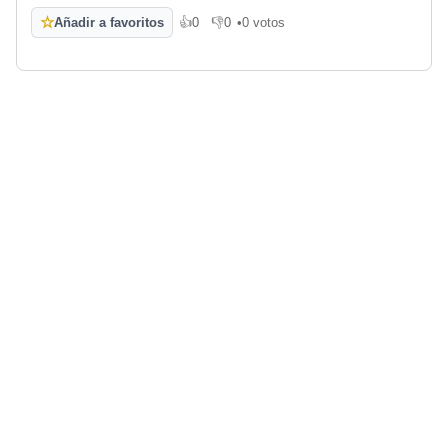
☆
Añadir a favoritos
👍
0
👎
0
•
0 votos
Me gusta
No me gusta