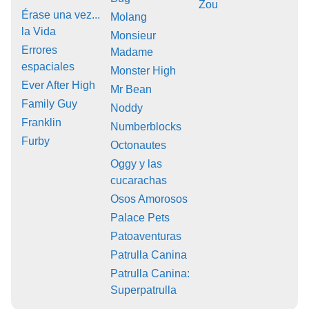
Zou
Érase una vez...
Molang
la Vida
Monsieur
Errores
Madame
espaciales
Monster High
Ever After High
Mr Bean
Family Guy
Noddy
Franklin
Numberblocks
Furby
Octonautes
Oggy y las
cucarachas
Osos Amorosos
Palace Pets
Patoaventuras
Patrulla Canina
Patrulla Canina:
Superpatrulla