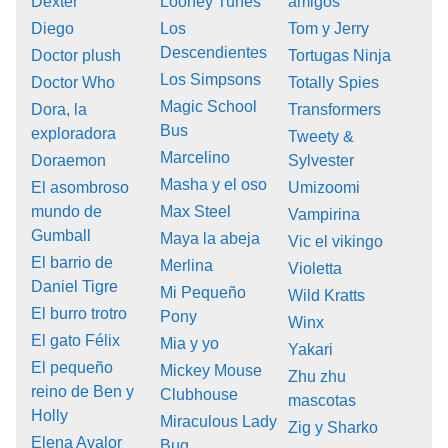
Dexter
Looney Tunes
amigos
Diego
Los
Tom y Jerry
Descendientes
Doctor plush
Tortugas Ninja
Los Simpsons
Doctor Who
Totally Spies
Magic School
Dora, la
Transformers
Bus
exploradora
Tweety &
Marcelino
Doraemon
Sylvester
Masha y el oso
El asombroso
Umizoomi
mundo de
Max Steel
Vampirina
Gumball
Maya la abeja
Vic el vikingo
El barrio de
Merlina
Violetta
Daniel Tigre
Mi Pequeño
Wild Kratts
El burro trotro
Pony
Winx
El gato Félix
Mia y yo
Yakari
El pequeño
Mickey Mouse
Zhu zhu
reino de Ben y
Clubhouse
mascotas
Holly
Miraculous Lady
Zig y Sharko
Elena Avalor
Bug