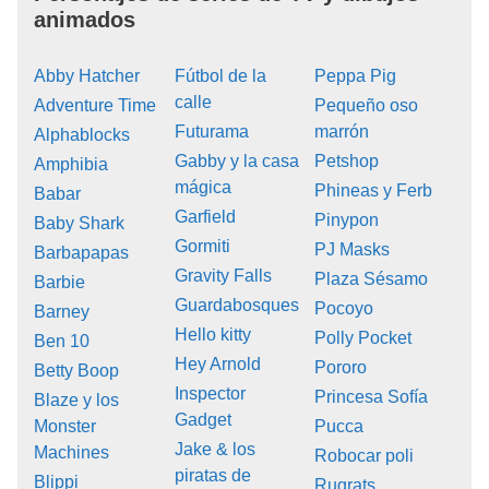
animados
Abby Hatcher
Fútbol de la
Peppa Pig
calle
Adventure Time
Pequeño oso
Futurama
marrón
Alphablocks
Gabby y la casa
Petshop
Amphibia
mágica
Phineas y Ferb
Babar
Garfield
Pinypon
Baby Shark
Gormiti
PJ Masks
Barbapapas
Gravity Falls
Plaza Sésamo
Barbie
Guardabosques
Pocoyo
Barney
Hello kitty
Polly Pocket
Ben 10
Hey Arnold
Pororo
Betty Boop
Inspector
Princesa Sofía
Blaze y los
Gadget
Monster
Pucca
Jake & los
Machines
Robocar poli
piratas de
Blippi
Rugrats