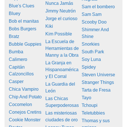
Nunca Jamás
Blue's Clues
Sam el bombero
Jimmy Neutrón
Bluey
Sam Sam
Jorge el curioso
Bob el manitas
Scooby Doo
Kiki
Bobs Burgers
Shimmer And
Kim Possible
Bratz
Shine
La Escuela de
Bubble Guppies
Snorkies
Herramientas de
Bumba
South Park
Manny a la Obra
Calimero
Soy Luna
La Granja en
Capitán
Spidey
Hispanoamérica
Calzoncillos
Steven Universe
y El Corral
Casper
Stranger Things
La Guardia del
Chica Vampiro
Tarta de Fresa
León
Chip And Potato
Tayo
Las Chicas
Cocomelon
Superpoderosas
Tchoupi
Conejos Cretins
Las misteriosas
Teletubbies
Cookie Monster
ciudades de oro
Thomas y sus