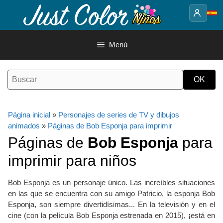
Saltar
al
contenido
Menú
Página inicial
»
Personajes de series de TV y dibujos
animados
»
Páginas de Bob Esponja para imprimir
Páginas de
Bob Esponja
para
imprimir para niños
Bob Esponja es un personaje único. Las increíbles situaciones
en las que se encuentra con su amigo Patricio, la esponja Bob
Esponja, son siempre divertidísimas... En la televisión y en el
cine (con la película Bob Esponja estrenada en 2015), ¡está en