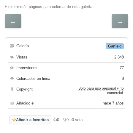
Explorar más páginas para colorear de esta galería
←
→
🗃
Galería
Garfield
👁
Vistas
2 348
👁
Impresiones
77
👁
Coloreados en linea
8
Sólo para uso personal y no
🔒
Copyright
comercial.
📅
Añadido el
hace 7 años
☆
Añadir a favoritos
👍
0
👎
0
•
0 votos
Me gusta
No me gusta