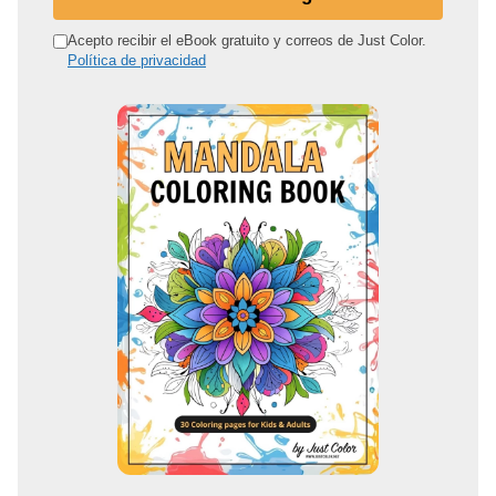
i
r
Acepto recibir el eBook gratuito y correos de Just Color.
Política de privacidad
e
c
c
i
ó
n
d
e
c
o
r
r
e
o