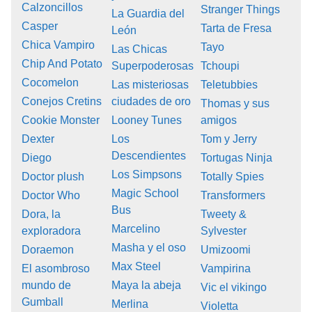
Calzoncillos
Stranger Things
La Guardia del
Casper
Tarta de Fresa
León
Chica Vampiro
Tayo
Las Chicas
Chip And Potato
Superpoderosas
Tchoupi
Cocomelon
Las misteriosas
Teletubbies
Conejos Cretins
ciudades de oro
Thomas y sus
Cookie Monster
Looney Tunes
amigos
Dexter
Los
Tom y Jerry
Descendientes
Diego
Tortugas Ninja
Los Simpsons
Doctor plush
Totally Spies
Magic School
Doctor Who
Transformers
Bus
Dora, la
Tweety &
Marcelino
exploradora
Sylvester
Masha y el oso
Doraemon
Umizoomi
Max Steel
El asombroso
Vampirina
mundo de
Maya la abeja
Vic el vikingo
Gumball
Merlina
Violetta