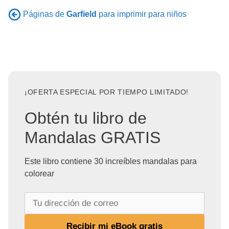
Páginas de
Garfield
para imprimir para niños
¡OFERTA ESPECIAL POR TIEMPO LIMITADO!
Obtén tu libro de
Mandalas GRATIS
Este libro contiene 30 increíbles mandalas para
colorear
T
u
d
Recibir mi eBook gratis