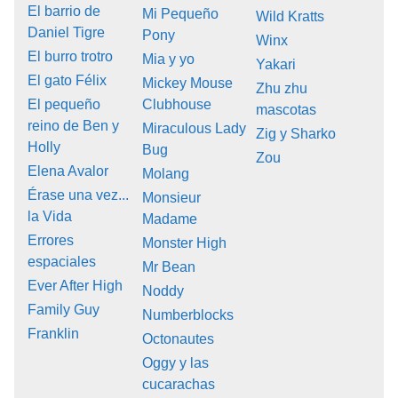
El barrio de
Mi Pequeño
Wild Kratts
Daniel Tigre
Pony
Winx
El burro trotro
Mia y yo
Yakari
El gato Félix
Mickey Mouse
Zhu zhu
El pequeño
Clubhouse
mascotas
reino de Ben y
Miraculous Lady
Zig y Sharko
Holly
Bug
Zou
Elena Avalor
Molang
Érase una vez...
Monsieur
la Vida
Madame
Errores
Monster High
espaciales
Mr Bean
Ever After High
Noddy
Family Guy
Numberblocks
Franklin
Octonautes
Oggy y las
cucarachas