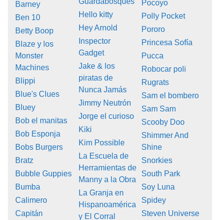
Guardabosques
Pocoyo
Barney
Hello kitty
Polly Pocket
Ben 10
Hey Arnold
Pororo
Betty Boop
Inspector
Princesa Sofía
Blaze y los
Gadget
Monster
Pucca
Jake & los
Machines
Robocar poli
piratas de
Blippi
Rugrats
Nunca Jamás
Blue's Clues
Sam el bombero
Jimmy Neutrón
Bluey
Sam Sam
Jorge el curioso
Bob el manitas
Scooby Doo
Kiki
Bob Esponja
Shimmer And
Kim Possible
Bobs Burgers
Shine
La Escuela de
Bratz
Snorkies
Herramientas de
Bubble Guppies
South Park
Manny a la Obra
Bumba
Soy Luna
La Granja en
Calimero
Spidey
Hispanoamérica
Capitán
Steven Universe
y El Corral