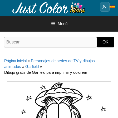
Saltar
al
contenido
Menú
Página inicial
»
Personajes de series de TV y dibujos
animados
»
Garfield
»
Dibujo gratis de Garfield para imprimir y colorear