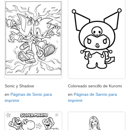
Sonic y Shadow
Coloreado sencillo de Kuromi
en
Páginas de Sonic para
en
Páginas de Sanrio para
imprimir
imprimir