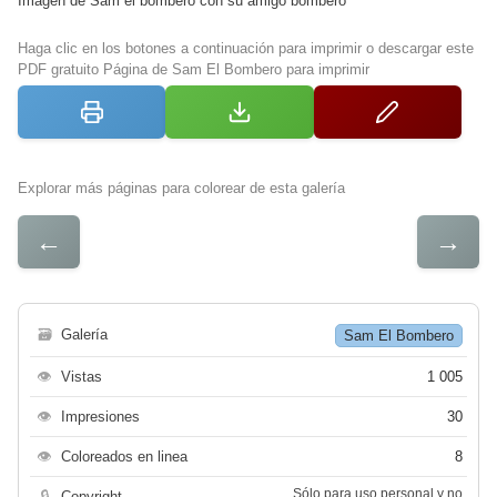
Imagen de Sam el bombero con su amigo bombero
Haga clic en los botones a continuación para imprimir o descargar este
PDF gratuito Página de Sam El Bombero para imprimir
Explorar más páginas para colorear de esta galería
←
→
🗃
Galería
Sam El Bombero
👁
Vistas
1 005
👁
Impresiones
30
👁
Coloreados en linea
8
Sólo para uso personal y no
🔒
Copyright