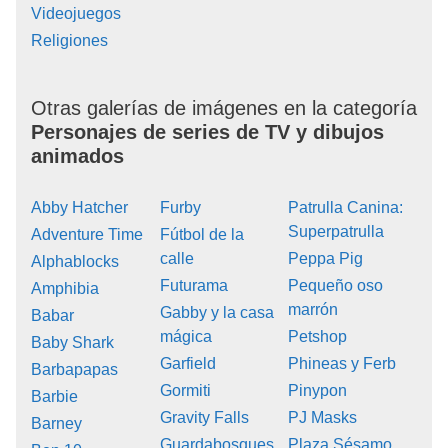
Videojuegos
Religiones
Otras galerías de imágenes en la categoría
Personajes de series de TV y dibujos
animados
Abby Hatcher
Furby
Patrulla Canina:
Superpatrulla
Adventure Time
Fútbol de la
calle
Peppa Pig
Alphablocks
Futurama
Pequeño oso
Amphibia
marrón
Gabby y la casa
Babar
mágica
Petshop
Baby Shark
Garfield
Phineas y Ferb
Barbapapas
Gormiti
Pinypon
Barbie
Gravity Falls
PJ Masks
Barney
Guardabosques
Plaza Sésamo