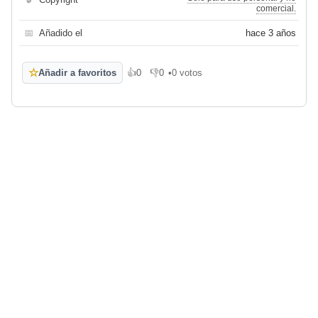
comercial.
📅
Añadido el
hace 3 años
☆
Añadir a favoritos
👍
0
👎
0
•
0 votos
Me gusta
No me gusta