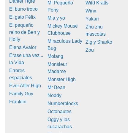
Daniel Tigre
Mi Pequeño
Wild Kratts
El burro trotro
Pony
Winx
El gato Félix
Mia y yo
Yakari
El pequeño
Mickey Mouse
Zhu zhu
reino de Ben y
Clubhouse
mascotas
Holly
Miraculous Lady
Zig y Sharko
Elena Avalor
Bug
Zou
Érase una vez...
Molang
la Vida
Monsieur
Errores
Madame
espaciales
Monster High
Ever After High
Mr Bean
Family Guy
Noddy
Franklin
Numberblocks
Octonautes
Oggy y las
cucarachas