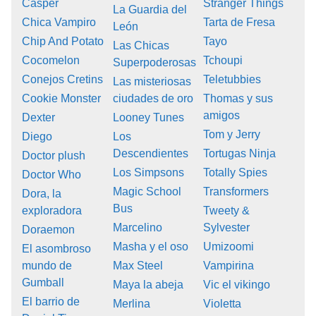
Casper
Stranger Things
La Guardia del
Chica Vampiro
Tarta de Fresa
León
Chip And Potato
Tayo
Las Chicas
Cocomelon
Tchoupi
Superpoderosas
Conejos Cretins
Teletubbies
Las misteriosas
Cookie Monster
ciudades de oro
Thomas y sus
amigos
Dexter
Looney Tunes
Tom y Jerry
Diego
Los
Descendientes
Tortugas Ninja
Doctor plush
Los Simpsons
Totally Spies
Doctor Who
Magic School
Transformers
Dora, la
Bus
exploradora
Tweety &
Marcelino
Sylvester
Doraemon
Masha y el oso
Umizoomi
El asombroso
mundo de
Max Steel
Vampirina
Gumball
Maya la abeja
Vic el vikingo
El barrio de
Merlina
Violetta