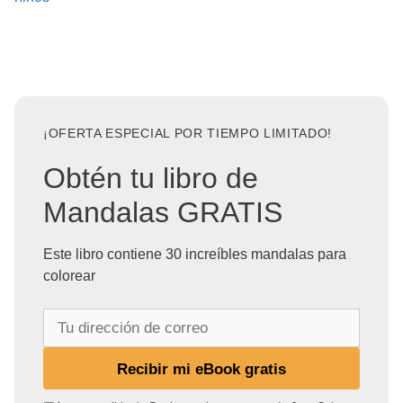
¡OFERTA ESPECIAL POR TIEMPO LIMITADO!
Obtén tu libro de
Mandalas GRATIS
Este libro contiene 30 increíbles mandalas para
colorear
T
u
d
Recibir mi eBook gratis
i