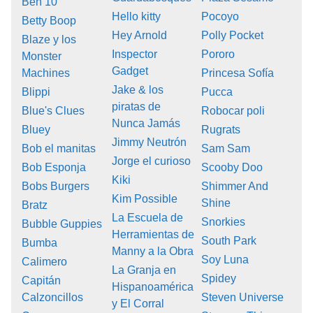
Ben 10
Hello kitty
Pocoyo
Betty Boop
Hey Arnold
Polly Pocket
Blaze y los
Inspector
Pororo
Monster
Gadget
Machines
Princesa Sofía
Jake & los
Blippi
Pucca
piratas de
Blue's Clues
Robocar poli
Nunca Jamás
Bluey
Rugrats
Jimmy Neutrón
Bob el manitas
Sam Sam
Jorge el curioso
Bob Esponja
Scooby Doo
Kiki
Bobs Burgers
Shimmer And
Kim Possible
Shine
Bratz
La Escuela de
Snorkies
Bubble Guppies
Herramientas de
South Park
Bumba
Manny a la Obra
Soy Luna
Calimero
La Granja en
Spidey
Capitán
Hispanoamérica
Calzoncillos
Steven Universe
y El Corral