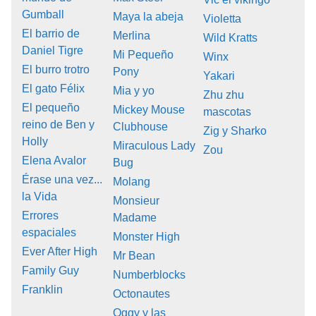
Gumball
Maya la abeja
Violetta
El barrio de
Merlina
Wild Kratts
Daniel Tigre
Mi Pequeño
Winx
El burro trotro
Pony
Yakari
El gato Félix
Mia y yo
Zhu zhu
El pequeño
Mickey Mouse
mascotas
reino de Ben y
Clubhouse
Zig y Sharko
Holly
Miraculous Lady
Zou
Elena Avalor
Bug
Érase una vez...
Molang
la Vida
Monsieur
Errores
Madame
espaciales
Monster High
Ever After High
Mr Bean
Family Guy
Numberblocks
Franklin
Octonautes
Oggy y las