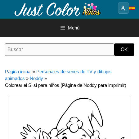
Saltar
al
contenido
Menú
Página inicial
»
Personajes de series de TV y dibujos
animados
»
Noddy
»
Colorear el Si si para niños (Página de Noddy para imprimir)