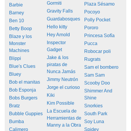
Gormiti
Plaza Sésamo
Barbie
Gravity Falls
Pocoyo
Barney
Guardabosques
Polly Pocket
Ben 10
Hello kitty
Pororo
Betty Boop
Hey Arnold
Princesa Sofía
Blaze y los
Inspector
Monster
Pucca
Gadget
Machines
Robocar poli
Jake & los
Blippi
Rugrats
piratas de
Blue's Clues
Sam el bombero
Nunca Jamás
Bluey
Sam Sam
Jimmy Neutrón
Bob el manitas
Scooby Doo
Jorge el curioso
Bob Esponja
Shimmer And
Kiki
Bobs Burgers
Shine
Kim Possible
Bratz
Snorkies
La Escuela de
Bubble Guppies
South Park
Herramientas de
Bumba
Soy Luna
Manny a la Obra
Calimero
Spidey