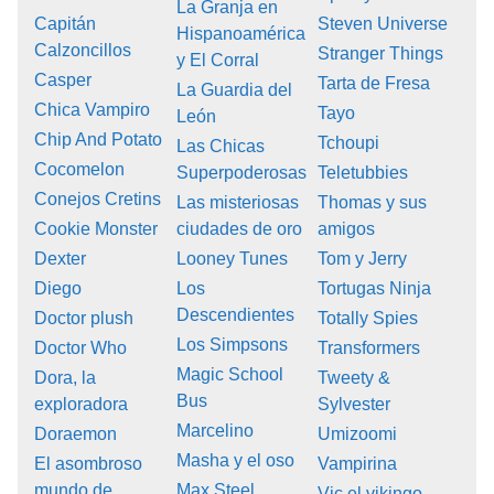
La Granja en
Capitán
Steven Universe
Hispanoamérica
Calzoncillos
Stranger Things
y El Corral
Casper
Tarta de Fresa
La Guardia del
Chica Vampiro
Tayo
León
Chip And Potato
Tchoupi
Las Chicas
Cocomelon
Superpoderosas
Teletubbies
Conejos Cretins
Las misteriosas
Thomas y sus
Cookie Monster
ciudades de oro
amigos
Dexter
Looney Tunes
Tom y Jerry
Diego
Los
Tortugas Ninja
Descendientes
Doctor plush
Totally Spies
Los Simpsons
Doctor Who
Transformers
Magic School
Dora, la
Tweety &
Bus
exploradora
Sylvester
Marcelino
Doraemon
Umizoomi
Masha y el oso
El asombroso
Vampirina
mundo de
Max Steel
Vic el vikingo