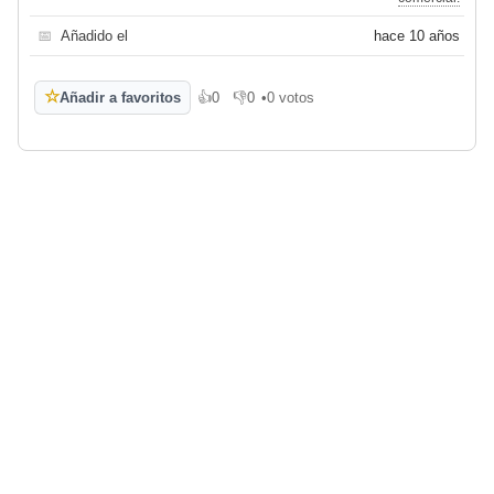
📅
Añadido el
hace 10 años
☆
Añadir a favoritos
👍
0
👎
0
•
0 votos
Me gusta
No me gusta