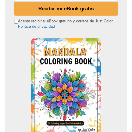
d
Recibir mi eBook gratis
i
r
Acepto recibir el eBook gratuito y correos de Just Color.
Política de privacidad
e
c
c
i
ó
n
d
e
c
o
r
r
e
o