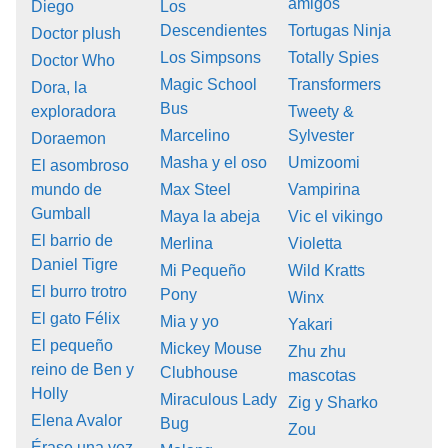
amigos
Diego
Los
Descendientes
Tortugas Ninja
Doctor plush
Los Simpsons
Totally Spies
Doctor Who
Magic School
Transformers
Dora, la
Bus
exploradora
Tweety &
Marcelino
Sylvester
Doraemon
Masha y el oso
Umizoomi
El asombroso
mundo de
Max Steel
Vampirina
Gumball
Maya la abeja
Vic el vikingo
El barrio de
Merlina
Violetta
Daniel Tigre
Mi Pequeño
Wild Kratts
El burro trotro
Pony
Winx
El gato Félix
Mia y yo
Yakari
El pequeño
Mickey Mouse
Zhu zhu
reino de Ben y
Clubhouse
mascotas
Holly
Miraculous Lady
Zig y Sharko
Elena Avalor
Bug
Zou
Érase una vez...