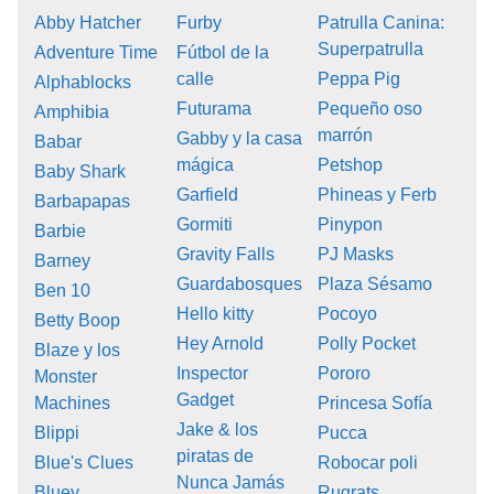
Abby Hatcher
Furby
Patrulla Canina:
Superpatrulla
Adventure Time
Fútbol de la
calle
Peppa Pig
Alphablocks
Futurama
Pequeño oso
Amphibia
marrón
Gabby y la casa
Babar
mágica
Petshop
Baby Shark
Garfield
Phineas y Ferb
Barbapapas
Gormiti
Pinypon
Barbie
Gravity Falls
PJ Masks
Barney
Guardabosques
Plaza Sésamo
Ben 10
Hello kitty
Pocoyo
Betty Boop
Hey Arnold
Polly Pocket
Blaze y los
Inspector
Pororo
Monster
Gadget
Machines
Princesa Sofía
Jake & los
Blippi
Pucca
piratas de
Blue's Clues
Robocar poli
Nunca Jamás
Bluey
Rugrats