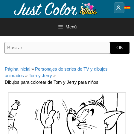
Saltar
al
contenido
Menú
Página inicial
»
Personajes de series de TV y dibujos
animados
»
Tom y Jerry
»
Dibujos para colorear de Tom y Jerry para niños