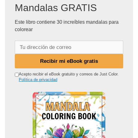
Mandalas GRATIS
Este libro contiene 30 increíbles mandalas para
colorear
T
u
d
Recibir mi eBook gratis
i
r
Acepto recibir el eBook gratuito y correos de Just Color.
Política de privacidad
e
c
c
i
ó
n
d
e