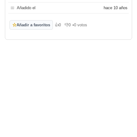
📅
Añadido el
hace 10 años
☆
Añadir a favoritos
👍
0
👎
0
•
0 votos
Me gusta
No me gusta