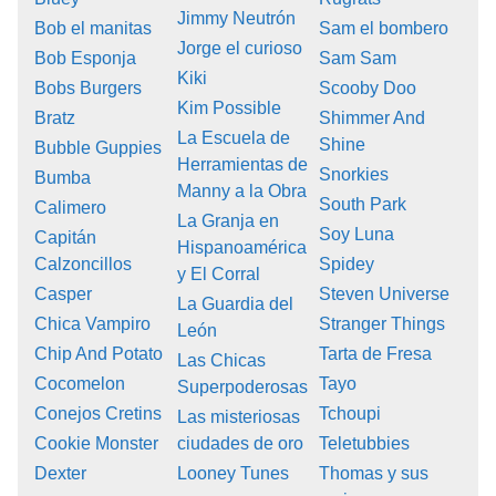
Jimmy Neutrón
Bob el manitas
Sam el bombero
Jorge el curioso
Bob Esponja
Sam Sam
Kiki
Bobs Burgers
Scooby Doo
Kim Possible
Bratz
Shimmer And
La Escuela de
Shine
Bubble Guppies
Herramientas de
Snorkies
Bumba
Manny a la Obra
South Park
Calimero
La Granja en
Soy Luna
Capitán
Hispanoamérica
Calzoncillos
Spidey
y El Corral
Casper
Steven Universe
La Guardia del
Chica Vampiro
Stranger Things
León
Chip And Potato
Tarta de Fresa
Las Chicas
Cocomelon
Tayo
Superpoderosas
Conejos Cretins
Tchoupi
Las misteriosas
Cookie Monster
ciudades de oro
Teletubbies
Dexter
Looney Tunes
Thomas y sus