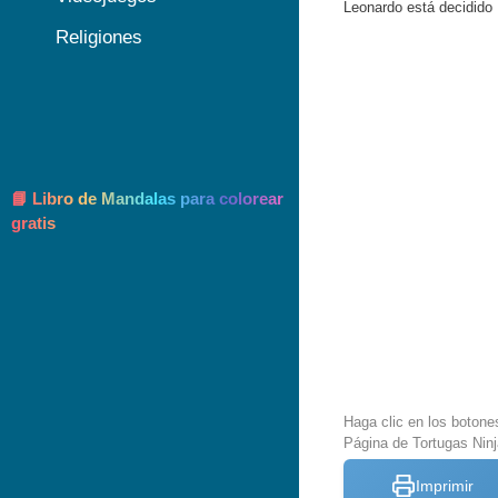
Leonardo está decidido
Religiones
📘 Libro de Mandalas para colorear
gratis
Haga clic en los botone
Página de Tortugas Ninj
Imprimir