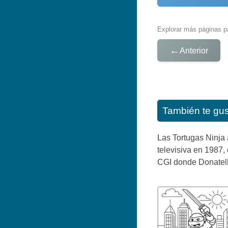
Explorar más páginas pa
←
Anterior
También te gu
Las Tortugas Ninja 
televisiva en 1987,
CGI donde Donatello