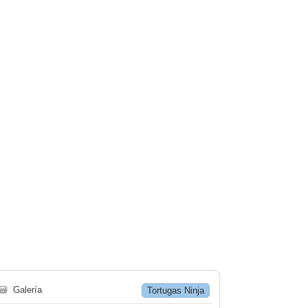
🗃
Galería
Tortugas Ninja