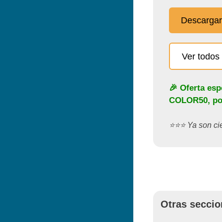
Descargar
Ver todos 
🎉 Oferta esp
COLOR50
, p
⭐️⭐️⭐️ Ya son c
Otras seccio