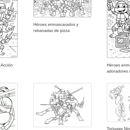
Héroes enmascarados y
rebanadas de pizza
 Acción
Héroes enm
adoradores 
Tortugas Nin