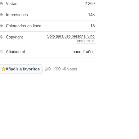
👁
Vistas
2 269
👁
Impresiones
145
👁
Coloreados en linea
18
Sólo para uso personal y no
🔒
Copyright
comercial.
📅
Añadido el
hace 2 años
☆
Añadir a favoritos
👍
0
👎
0
•
0 votos
Me gusta
No me gusta