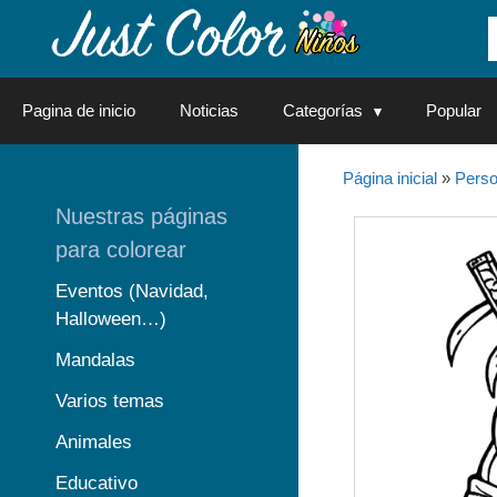
Saltar
al
contenido
Pagina de inicio
Noticias
Categorías
Popular
Página inicial
»
Perso
Nuestras páginas
para colorear
Eventos (Navidad,
Halloween…)
Mandalas
Varios temas
Animales
Educativo