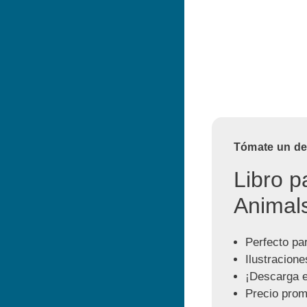
Tómate un des
Libro p
Animals
Perfecto par
Ilustracione
¡Descarga e
Precio prom