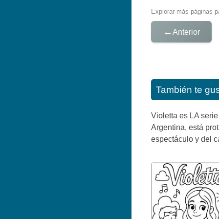
Explorar más páginas pa
←
Anterior
También te gu
Violetta es LA seri
Argentina, está pro
espectáculo y del c