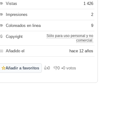
👁
Vistas
1 426
👁
Impresiones
2
👁
Coloreados en linea
9
Sólo para uso personal y no
🔒
Copyright
comercial.
📅
Añadido el
hace 12 años
☆
Añadir a favoritos
👍
0
👎
0
•
0 votos
Me gusta
No me gusta