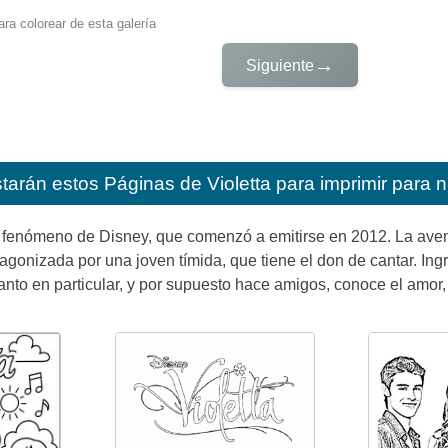
ra colorear de esta galería
→
Siguiente
starán estos
Páginas de Violetta para imprimir para 
e fenómeno de Disney, que comenzó a emitirse en 2012. La avent
tagonizada por una joven tímida, que tiene el don de cantar. I
anto en particular, y por supuesto hace amigos, conoce el amor, e