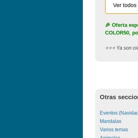
Ver todos 
🎉 Oferta esp
COLOR50
, p
⭐️⭐️⭐️ Ya son c
Otras seccio
Eventos (Navidad
Mandalas
Varios temas
Animales