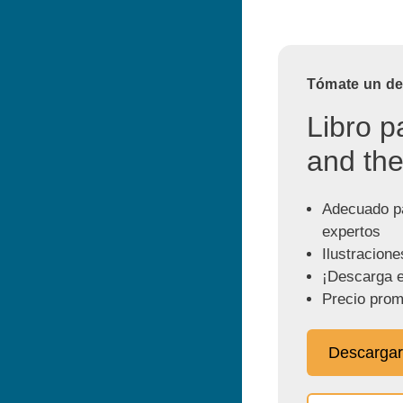
Tómate un des
Libro p
and the
Adecuado pa
expertos
Ilustracione
¡Descarga e
Precio prom
Descargar