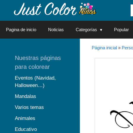
Saltar
al
contenido
Pagina de inicio
Noticias
Categorías
Popular
Página inicial
»
Perso
Nuestras páginas
para colorear
Eventos (Navidad,
Halloween…)
Mandalas
Varios temas
Animales
Educativo