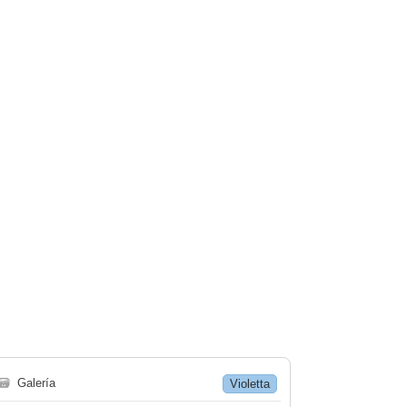
🗃
Galería
Violetta