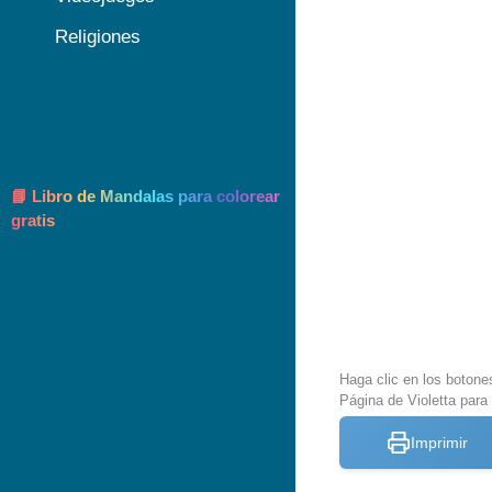
Religiones
📘 Libro de Mandalas para colorear
gratis
Haga clic en los botone
Página de Violetta para 
Imprimir