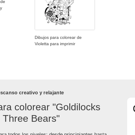
 de
 y
Dibujos para colorear de
Violetta para imprimir
canso creativo y relajante
ara colorear "Goldilocks
 Three Bears"
ra todos los niveles: desde principiantes hasta