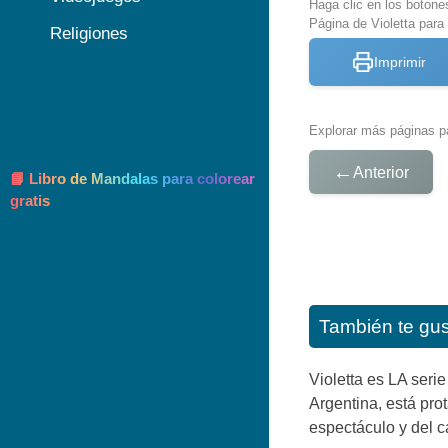
Haga clic en los botone
Página de Violetta para 
Religiones
Imprimir
Explorar más páginas pa
←
Anterior
📘 Libro de Mandalas para colorear
gratis
También te gu
Violetta es LA seri
Argentina, está pro
espectáculo y del c