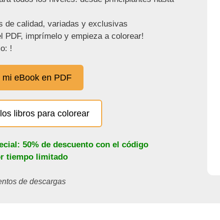
s de calidad, variadas y exclusivas
l PDF, imprímelo y empieza a colorear!
o: !
 mi eBook en PDF
los libros para colorear
ecial: 50% de descuento con el código
or tiempo limitado
ientos de descargas