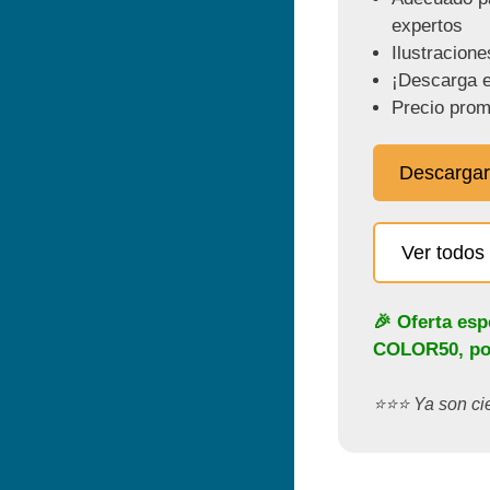
expertos
Ilustracione
¡Descarga e
Precio prom
Descargar
Ver todos 
🎉 Oferta esp
COLOR50
, p
⭐️⭐️⭐️ Ya son c