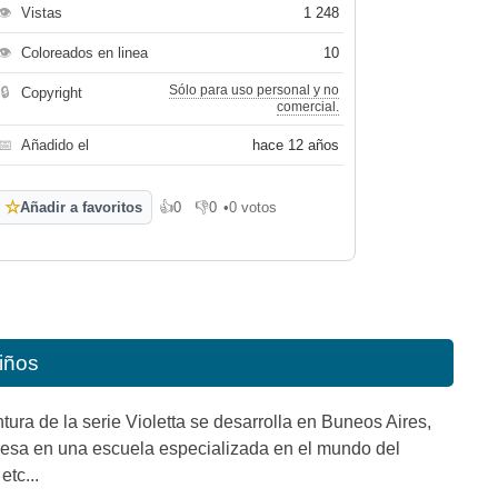
👁
Vistas
1 248
👁
Coloreados en linea
10
Sólo para uso personal y no
🔒
Copyright
comercial.
📅
Añadido el
hace 12 años
☆
Añadir a favoritos
👍
0
👎
0
•
0 votos
Me gusta
No me gusta
niños
ura de la serie Violetta se desarrolla en Buneos Aires,
ngresa en una escuela especializada en el mundo del
tc...