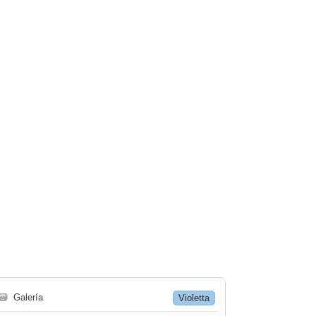
🗃
Galería
Violetta