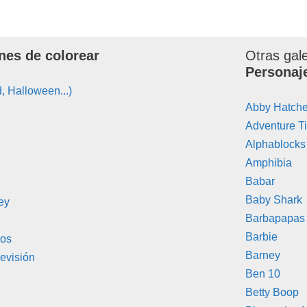
nes de colorear
Otras gal
Personaj
, Halloween...)
Abby Hatche
Adventure T
Alphablocks
Amphibia
Babar
Baby Shark
ey
Barbapapas
Barbie
ros
Barney
evisión
Ben 10
Betty Boop