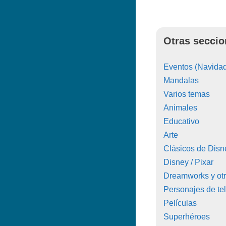
Otras seccio
Eventos (Navidad
Mandalas
Varios temas
Animales
Educativo
Arte
Clásicos de Disn
Disney / Pixar
Dreamworks y ot
Personajes de tel
Películas
Superhéroes