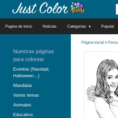
Saltar
al
contenido
Pagina de inicio
Noticias
Categorías
Popular
Página inicial
»
Perso
Nuestras páginas
para colorear
Eventos (Navidad,
Halloween…)
Mandalas
Varios temas
Animales
Educativo