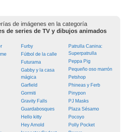
erías de imágenes en la categoría
es de series de TV y dibujos animados
r
Furby
Patrulla Canina:
Superpatrulla
ime
Fútbol de la calle
Peppa Pig
Futurama
Pequeño oso marrón
Gabby y la casa
mágica
Petshop
Garfield
Phineas y Ferb
Gormiti
Pinypon
Gravity Falls
PJ Masks
Guardabosques
Plaza Sésamo
Hello kitty
Pocoyo
Hey Arnold
Polly Pocket