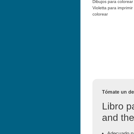
Dibujos para colorear
Violetta para imprimir
colorear
Tómate un des
Libro p
and the
Adecuado pa