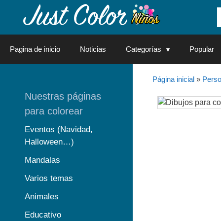
Saltar
al
contenido
Pagina de inicio
Noticias
Categorías
Popular
Página inicial
»
Perso
Nuestras páginas
para colorear
Eventos (Navidad,
Halloween…)
Mandalas
Varios temas
Animales
Educativo