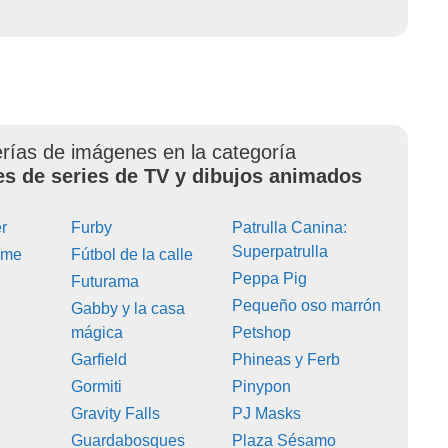
erías de imágenes en la categoría
es de series de TV y dibujos animados
r
Furby
Patrulla Canina:
Superpatrulla
ime
Fútbol de la calle
Peppa Pig
Futurama
Pequeño oso marrón
Gabby y la casa
mágica
Petshop
Garfield
Phineas y Ferb
Gormiti
Pinypon
Gravity Falls
PJ Masks
Guardabosques
Plaza Sésamo