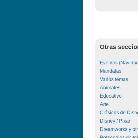
Otras seccio
Eventos (Navidad
Mandalas
Varios temas
Animales
Educativo
Arte
Clásicos de Disn
Disney / Pixar
Dreamworks y ot
Personajes de tel