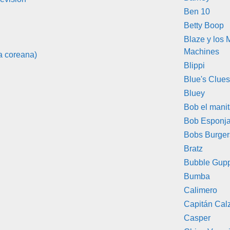
Ben 10
Betty Boop
Blaze y los 
Machines
a coreana)
Blippi
Blue's Clue
Bluey
Bob el mani
Bob Esponj
Bobs Burger
Bratz
Bubble Gup
Bumba
Calimero
Capitán Calz
Casper