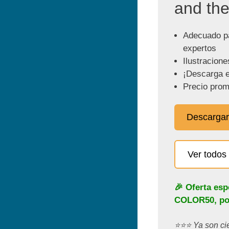
and the
Adecuado pa
expertos
Ilustracione
¡Descarga e
Precio prom
Descargar
Ver todos 
🎉 Oferta esp
COLOR50
, p
⭐️⭐️⭐️ Ya son c