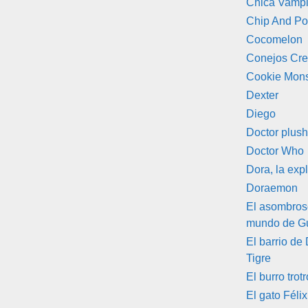
Chica Vampi
Chip And Po
Cocomelon
Conejos Cre
Cookie Mons
Dexter
Diego
Doctor plus
Doctor Who
Dora, la exp
Doraemon
El asombro
mundo de G
El barrio de
Tigre
El burro trotr
El gato Félix