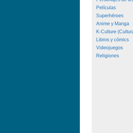
Películas
Superhéroes
Anime y Manga
K-Culture (Cultur
Libros y cómics
Videojuegos
Religiones