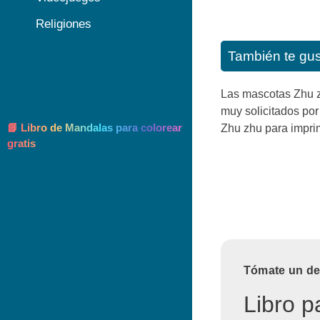
Religiones
También te gu
Las mascotas Zhu z
muy solicitados po
📘 Libro de Mandalas para colorear
Zhu zhu para imprim
gratis
Tómate un des
Libro p