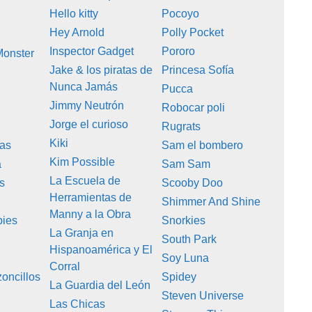
Hello kitty
Pocoyo
Hey Arnold
Polly Pocket
Inspector Gadget
Pororo
Monster
Jake & los piratas de
Princesa Sofía
Nunca Jamás
Pucca
Jimmy Neutrón
s
Robocar poli
Jorge el curioso
Rugrats
Kiki
tas
Sam el bombero
Kim Possible
a
Sam Sam
La Escuela de
s
Scooby Doo
Herramientas de
Shimmer And Shine
Manny a la Obra
pies
Snorkies
La Granja en
South Park
Hispanoamérica y El
Soy Luna
Corral
oncillos
Spidey
La Guardia del León
Steven Universe
Las Chicas