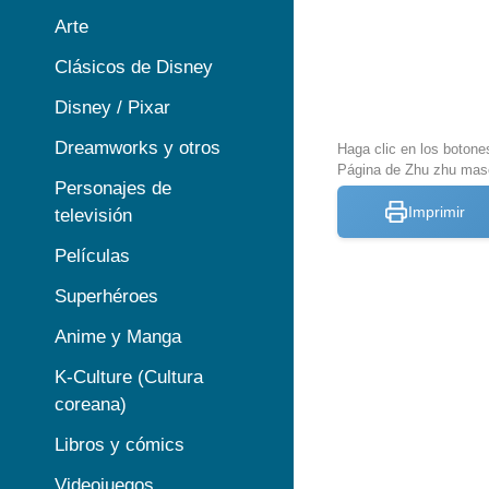
Arte
Clásicos de Disney
Disney / Pixar
Dreamworks y otros
Haga clic en los botone
Página de Zhu zhu masc
Personajes de
Imprimir
televisión
Películas
Superhéroes
Anime y Manga
K-Culture (Cultura
coreana)
Libros y cómics
Videojuegos