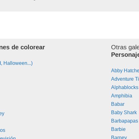
nes de colorear
Otras gal
Personaj
, Halloween...)
Abby Hatche
Adventure T
Alphablocks
Amphibia
Babar
Baby Shark
ey
Barbapapas
Barbie
ros
Barney
evisión