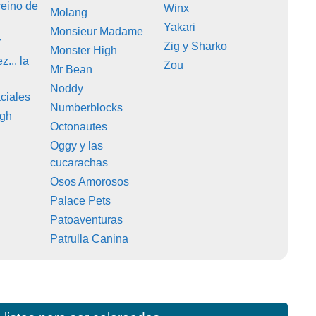
reino de
Winx
Molang
Yakari
Monsieur Madame
r
Zig y Sharko
Monster High
z... la
Zou
Mr Bean
Noddy
ciales
Numberblocks
igh
Octonautes
Oggy y las
cucarachas
Osos Amorosos
Palace Pets
Patoaventuras
Patrulla Canina