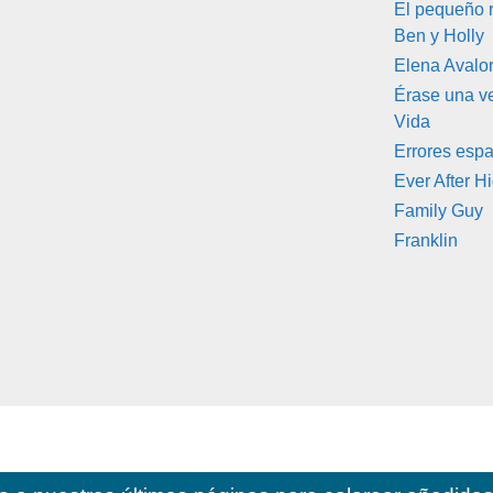
El pequeño 
Ben y Holly
Elena Avalo
Érase una ve
Vida
Errores espa
Ever After H
Family Guy
Franklin