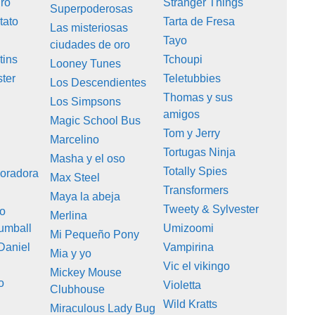
ro
Stranger Things
Superpoderosas
tato
Tarta de Fresa
Las misteriosas
Tayo
ciudades de oro
tins
Tchoupi
Looney Tunes
ter
Teletubbies
Los Descendientes
Thomas y sus
Los Simpsons
amigos
Magic School Bus
Tom y Jerry
h
Marcelino
Tortugas Ninja
Masha y el oso
Totally Spies
loradora
Max Steel
Transformers
Maya la abeja
Tweety & Sylvester
so
Merlina
umball
Umizoomi
Mi Pequeño Pony
 Daniel
Vampirina
Mia y yo
Vic el vikingo
Mickey Mouse
o
Violetta
Clubhouse
Wild Kratts
Miraculous Lady Bug