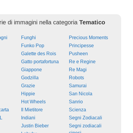
erie di immagini nella categoria
Tematico
ogni
Funghi
Precious Moments
Funko Pop
Principesse
Galette des Rois
Pusheen
Gatto portafortuna
Re e Regine
Giappone
Re Magi
Godzilla
Robots
Grazie
Samurai
Hippie
San Nicola
Hot Wheels
Sanrio
carta
Il Mietitore
Scienza
L
Indiani
Segni Zodiacali
Justin Bieber
Segni zodiacali
cinesi