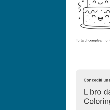
Torta di compleanno f
Concediti una
Libro d
Colorin