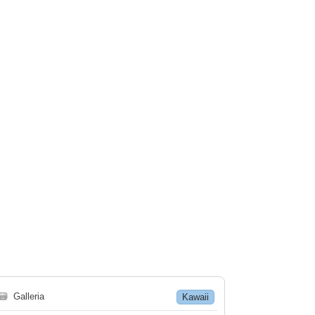
🗃
Galleria
Kawaii