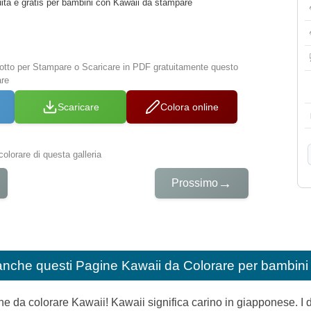
uita e gratis per bambini con Kawaii da stampare
 sotto per Stampare o Scaricare in PDF gratuitamente questo
are
Scaricare
Colora online
colorare di questa galleria
→
Prossimo
anche questi
Pagine Kawaii da Colorare per bambini
e da colorare Kawaii! Kawaii significa carino in giapponese. I d