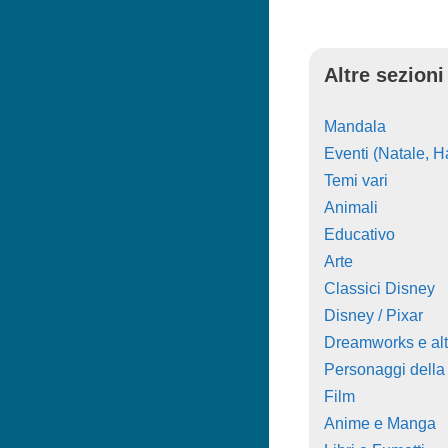
Altre sezioni
Mandala
Eventi (Natale, Ha
Temi vari
Animali
Educativo
Arte
Classici Disney
Disney / Pixar
Dreamworks e alt
Personaggi della
Film
Anime e Manga