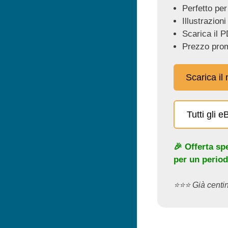
Perfetto per
Illustrazioni
Scarica il P
Prezzo prom
Scarica il
Tutti gli 
🎉 Offerta sp
per un period
⭐️⭐️⭐️ Già cent