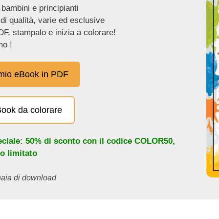
 bambini e principianti
 di qualità, varie ed esclusive
DF, stampalo e inizia a colorare!
o !
 mio eBook in PDF
eBook da colorare
eciale: 50% di sconto con il codice
COLOR50
,
o limitato
inaia di download