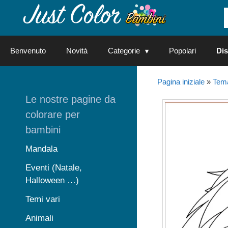
Vai
al
contenuto
Benvenuto
Novità
Categorie
Popolari
Dis
Pagina iniziale
»
Tema
Le nostre pagine da
colorare per
bambini
Mandala
Eventi (Natale,
Halloween …)
Temi vari
Animali