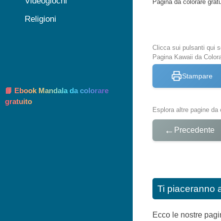
Videogiochi
Pagina da colorare grat
Religioni
Clicca sui pulsanti qui
Pagina Kawaii da Color
Stampare
📘 Ebook Mandala da colorare
gratuito
Esplora altre pagine da 
←
Precedente
Ti piaceranno 
Ecco le nostre pagin