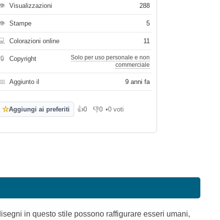
👁
Visualizzazioni
288
👁
Stampe
5
💻
Colorazioni online
11
Solo per uso personale e non
🔒
Copyright
commerciale
📅
Aggiunto il
9 anni fa
☆
Aggiungi ai preferiti
👍
0
👎
0
•
0 voti
Mi piace
Non mi piace
isegni in questo stile possono raffigurare esseri umani,