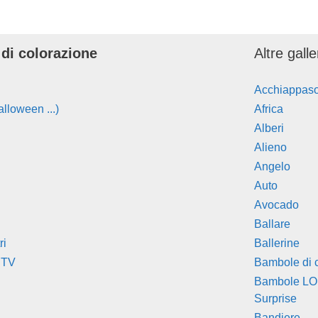
 di colorazione
Altre gall
Acchiappas
lloween ...)
Africa
Alberi
Alieno
Angelo
Auto
Avocado
Ballare
ri
Ballerine
 TV
Bambole di 
Bambole LO
Surprise
Bandiere