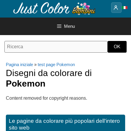
Vai
al
contenuto
Menu
Pagina iniziale
»
test page Pokemon
Disegni da colorare di
Pokemon
Content removed for copyright reasons.
Le pagine da colorare più popolari dell'intero
sito web