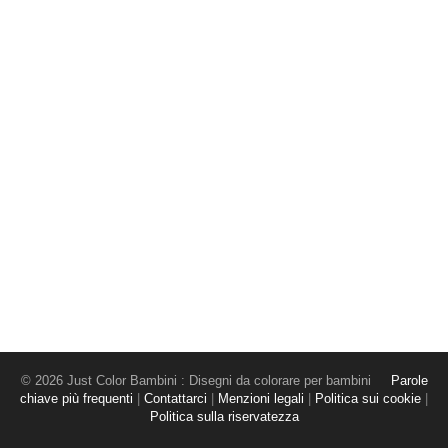
© 2026 Just Color Bambini : Disegni da colorare per bambini
Parole
chiave più frequenti
|
Contattarci
|
Menzioni legali
|
Politica sui cookie
|
Politica sulla riservatezza