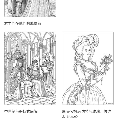
君主们在他们的城堡前
中世纪与哥特式庭院
玛丽·安托瓦内特与玫瑰，仿维
吉·勒布伦