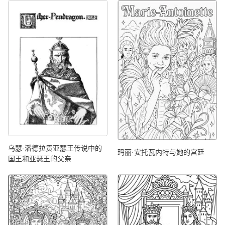
乌瑟-潘德拉贡亚瑟王传说中的
玛丽·安托瓦内特与她的宫廷
国王和亚瑟王的父亲