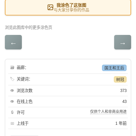
我涂色了这张图
与大家分享你的作品
浏览此图库中的更多涂色页
←
→
🗃
画廊：
国王和王后
🏷
关键词：
树冠
👁
浏览次数
373
👁
在线上色
43
仅供个人和非商业用途
🔒
许可
📅
上线于
1 年前