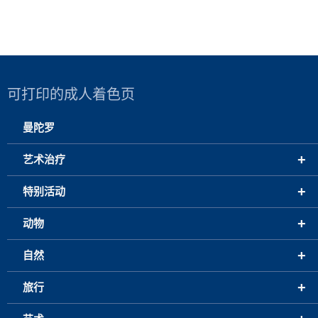
可打印的成人着色页
曼陀罗
+
艺术治疗
+
特别活动
+
动物
+
自然
+
旅行