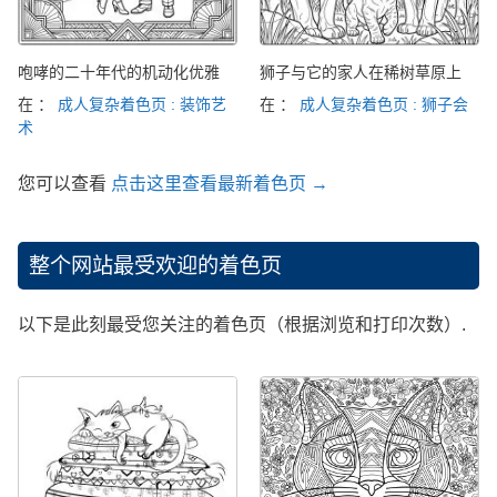
咆哮的二十年代的机动化优雅
狮子与它的家人在稀树草原上
在 ：
成人复杂着色页 : 装饰艺
在 ：
成人复杂着色页 : 狮子会
术
您可以查看
点击这里查看最新着色页 →
整个网站最受欢迎的着色页
以下是此刻最受您关注的着色页（根据浏览和打印次数）.