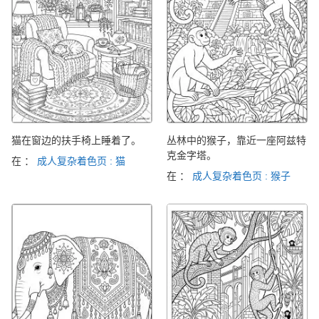
猫在窗边的扶手椅上睡着了。
丛林中的猴子，靠近一座阿兹特
克金字塔。
在 ：
成人复杂着色页 : 猫
在 ：
成人复杂着色页 : 猴子