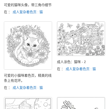
可爱的猫咪头像，带三角巾细节
在 ：
成人复杂着色页 : 猫
成人涂色：猫咪 - 2
在 ：
成人复杂着色页 : 猫
可爱的小猫咪着色页，精美的线
条上有花环。
在 ：
成人复杂着色页 : 猫