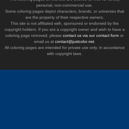
personal, non-commercial use.
Some coloring pages depict characters, brands, or universes that
are the property of their respective owners.
This site is not affiliated with, sponsored or endorsed by the
copyright holders. If you are a copyright owner and wish to have a
coloring page removed, please
contact us via our contact form
or
email us at
contact@justcolor.net
.
All coloring pages are intended for private use only, in accordance
with copyright laws.