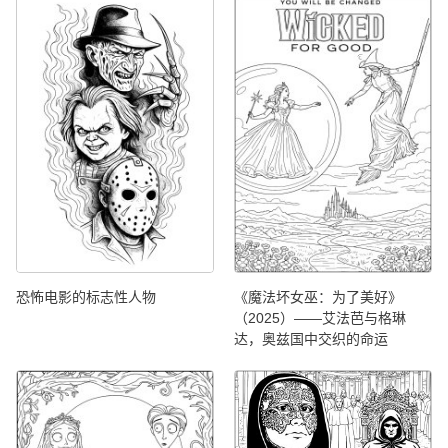
恐怖电影的标志性人物
《魔法坏女巫：为了美好》
（2025）——艾法芭与格琳
达，奥兹国中交织的命运