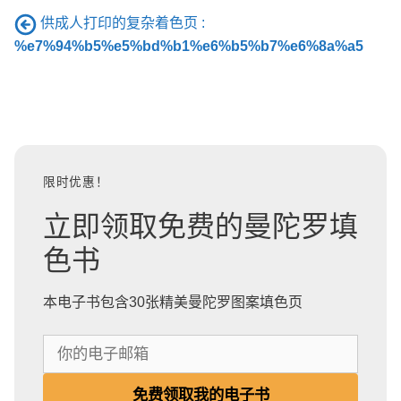
供成人打印的复杂着色页 :
%e7%94%b5%e5%bd%b1%e6%b5%b7%e6%8a%a5
限时优惠！
立即领取免费的曼陀罗填
色书
本电子书包含30张精美曼陀罗图案填色页
你
的
电
免费领取我的电子书