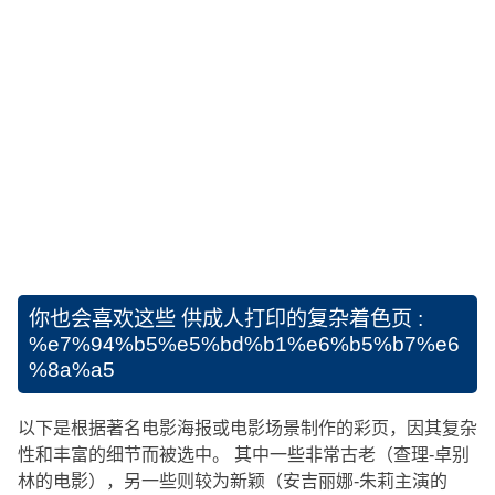
你也会喜欢这些
供成人打印的复杂着色页 :
%e7%94%b5%e5%bd%b1%e6%b5%b7%e6
%8a%a5
以下是根据著名电影海报或电影场景制作的彩页，因其复杂
性和丰富的细节而被选中。 其中一些非常古老（查理-卓别
林的电影），另一些则较为新颖（安吉丽娜-朱莉主演的