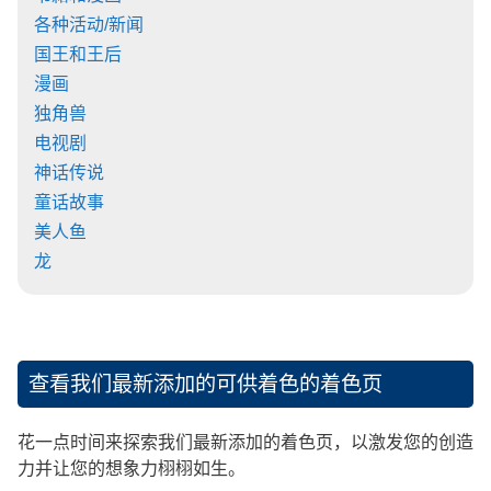
各种活动/新闻
国王和王后
漫画
独角兽
电视剧
神话传说
童话故事
美人鱼
龙
查看我们最新添加的可供着色的着色页
花一点时间来探索我们最新添加的着色页，以激发您的创造
力并让您的想象力栩栩如生。