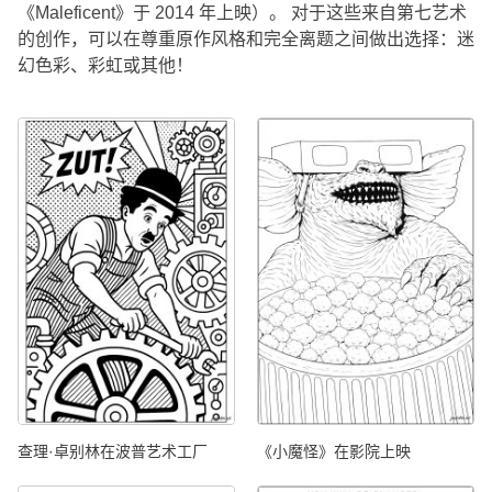
《Maleficent》于 2014 年上映）。 对于这些来自第七艺术
的创作，可以在尊重原作风格和完全离题之间做出选择：迷
幻色彩、彩虹或其他！
查理·卓别林在波普艺术工厂
《小魔怪》在影院上映