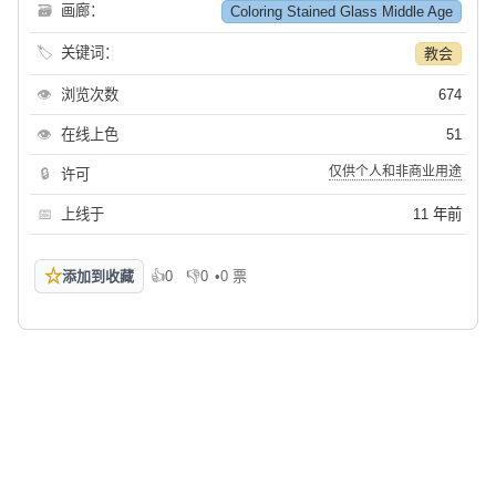
🗃
画廊：
Coloring Stained Glass Middle Age
🏷
关键词：
教会
👁
浏览次数
674
👁
在线上色
51
仅供个人和非商业用途
🔒
许可
📅
上线于
11 年前
☆
添加到收藏
👍
0
👎
0
•
0 票
喜欢
不喜欢