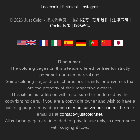
Facebook
|
Pinterest
|
Instagram
© 2026 Just Color - 成人涂色页
热门标签
|
联系我们
|
法律声明
|
Cookie政策
|
隐私政策
Disclaimer:
The coloring pages on this site are offered for free for strictly
personal, non-commercial use.
Some coloring pages depict characters, brands, or universes that
are the property of their respective owners.
This site is not affiliated with, sponsored or endorsed by the
copyright holders. If you are a copyright owner and wish to have a
coloring page removed, please
contact us via our contact form
or
email us at
contact@justcolor.net
.
All coloring pages are intended for private use only, in accordance
with copyright laws.