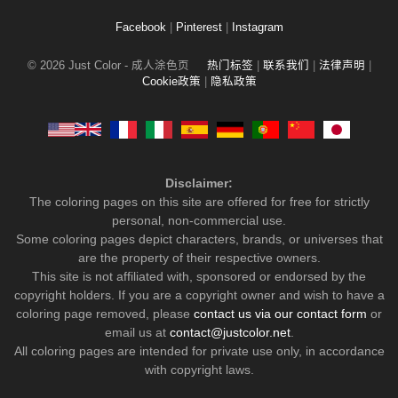
Facebook
|
Pinterest
|
Instagram
© 2026 Just Color - 成人涂色页
热门标签
|
联系我们
|
法律声明
|
Cookie政策
|
隐私政策
Disclaimer:
The coloring pages on this site are offered for free for strictly
personal, non-commercial use.
Some coloring pages depict characters, brands, or universes that
are the property of their respective owners.
This site is not affiliated with, sponsored or endorsed by the
copyright holders. If you are a copyright owner and wish to have a
coloring page removed, please
contact us via our contact form
or
email us at
contact@justcolor.net
.
All coloring pages are intended for private use only, in accordance
with copyright laws.