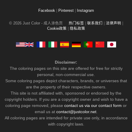
Facebook
|
Pinterest
|
Instagram
© 2026 Just Color - 成人涂色页
热门标签
|
联系我们
|
法律声明
|
Cookie政策
|
隐私政策
Disclaimer:
The coloring pages on this site are offered for free for strictly
personal, non-commercial use.
Some coloring pages depict characters, brands, or universes that
are the property of their respective owners.
This site is not affiliated with, sponsored or endorsed by the
copyright holders. If you are a copyright owner and wish to have a
coloring page removed, please
contact us via our contact form
or
email us at
contact@justcolor.net
.
All coloring pages are intended for private use only, in accordance
with copyright laws.