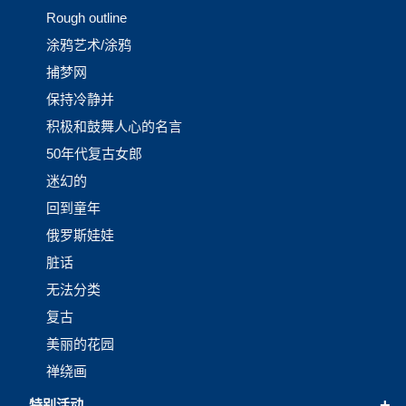
Rough outline
涂鸦艺术/涂鸦
捕梦网
保持冷静并
积极和鼓舞人心的名言
50年代复古女郎
迷幻的
回到童年
俄罗斯娃娃
脏话
无法分类
复古
美丽的花园
禅绕画
+
特别活动