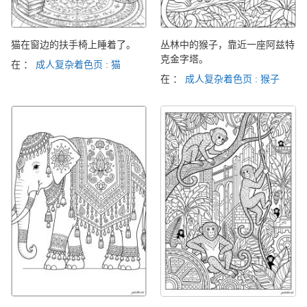
猫在窗边的扶手椅上睡着了。
丛林中的猴子，靠近一座阿兹特
克金字塔。
在 ：
成人复杂着色页 : 猫
在 ：
成人复杂着色页 : 猴子