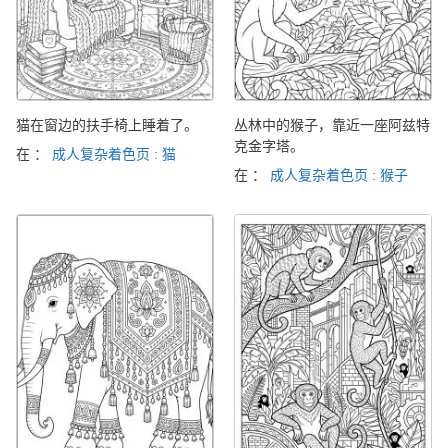
猫在窗边的扶手椅上睡着了。
丛林中的猴子，靠近一座阿兹特
克金字塔。
在 ：
成人复杂着色页 : 猫
在 ：
成人复杂着色页 : 猴子