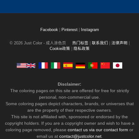
Facebook
|
Pinterest
|
Instagram
© 2026 Just Color - 成人涂色页
热门标签
|
联系我们
|
法律声明
|
Cookie政策
|
隐私政策
Disclaimer:
The coloring pages on this site are offered for free for strictly
personal, non-commercial use.
Some coloring pages depict characters, brands, or universes that
are the property of their respective owners.
This site is not affiliated with, sponsored or endorsed by the
copyright holders. If you are a copyright owner and wish to have a
coloring page removed, please
contact us via our contact form
or
email us at
contact@justcolor.net
.