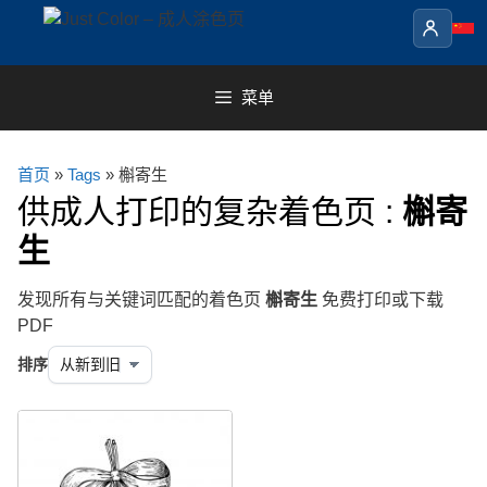
Skip
to
content
菜单
首页
»
Tags
» 槲寄生
供成人打印的复杂着色页 :
槲寄
生
发现所有与关键词匹配的着色页
槲寄生
免费打印或下载
PDF
排序