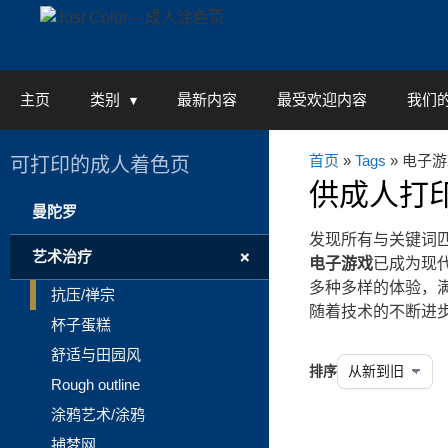
Skip
to
content
主页
类别
最新内容
最受欢迎内容
我们
首页
»
Tags
» 电子
可打印的成人着色页
供成人打印
曼陀罗
发现所有与关键词
+
艺术治疗
电子游戏
已成为现
多种多样的体验，
抗压/禅宗
随着技术的不断进
杯子蛋糕
舒适与田园风
排序
Rough outline
涂鸦艺术/涂鸦
捕梦网