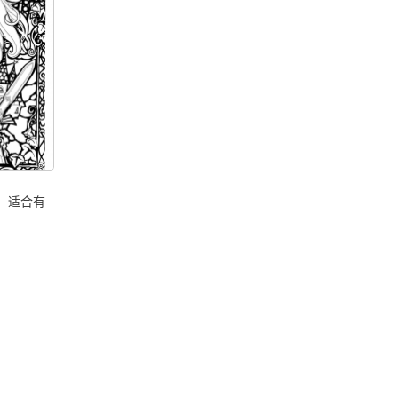
页，适合有