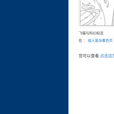
飞猫与科幻标志
在 ：
成人复杂着色页 :
您可以查看
点击这