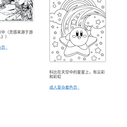
行中（灵感来源于游
人》）
页 :
科比在天空中的星星上，有云彩
和彩虹
成人复杂着色页 :