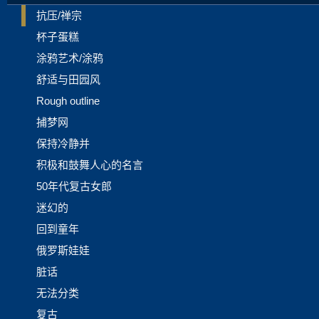
抗压/禅宗
杯子蛋糕
涂鸦艺术/涂鸦
舒适与田园风
Rough outline
捕梦网
保持冷静并
积极和鼓舞人心的名言
50年代复古女郎
迷幻的
回到童年
俄罗斯娃娃
脏话
无法分类
复古