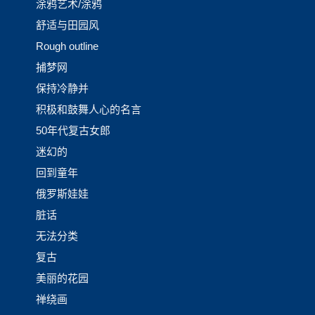
涂鸦艺术/涂鸦
舒适与田园风
Rough outline
捕梦网
保持冷静并
积极和鼓舞人心的名言
50年代复古女郎
迷幻的
回到童年
俄罗斯娃娃
脏话
无法分类
复古
美丽的花园
禅绕画