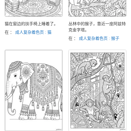
猫在窗边的扶手椅上睡着了。
丛林中的猴子，靠近一座阿兹特
克金字塔。
在 ：
成人复杂着色页 : 猫
在 ：
成人复杂着色页 : 猴子