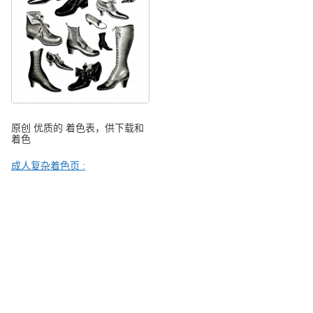
原创 优质的 着色表，供下载和
着色
成人复杂着色页 :