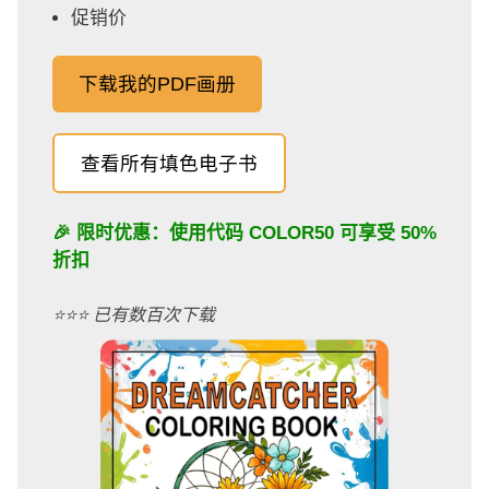
促销价
下载我的PDF画册
查看所有填色电子书
🎉 限时优惠：使用代码
COLOR50
可享受 50%
折扣
⭐️⭐️⭐️ 已有数百次下载