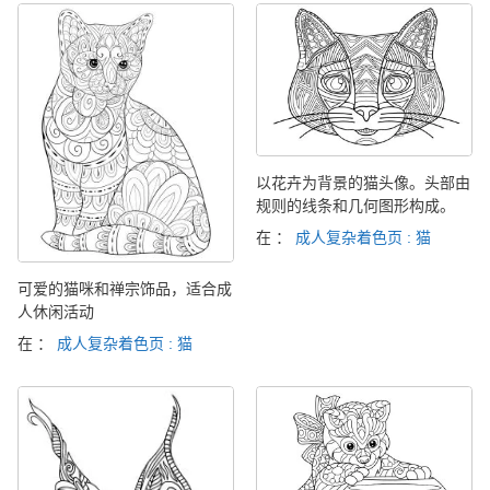
以花卉为背景的猫头像。头部由
规则的线条和几何图形构成。
在 ：
成人复杂着色页 : 猫
可爱的猫咪和禅宗饰品，适合成
人休闲活动
在 ：
成人复杂着色页 : 猫