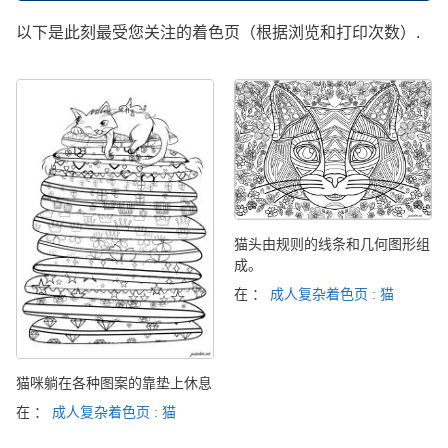
以下是此刻最受您关注的着色页（根据浏览和打印次数）.
猫头由规则的线条和几何图形组
成。
在 ：
成人复杂着色页 : 猫
猫咪躺在各种图案的靠垫上休息
在 ：
成人复杂着色页 : 猫