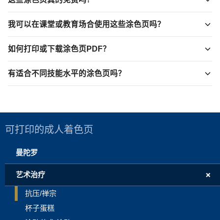
我可以在课堂或教育场合使用这些涂色页吗？
如何打印或下载涂色页PDF？
有适合不同技能水平的涂色页吗？
可打印的成人着色页
曼陀罗
+
艺术治疗
抗压/禅宗
杯子蛋糕