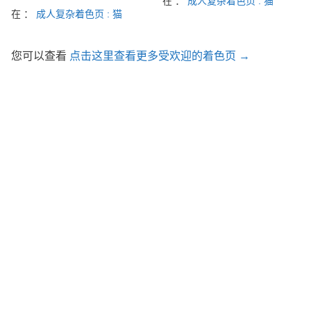
在 ：
成人复杂着色页 : 猫
在 ：
成人复杂着色页 : 猫
您可以查看
点击这里查看更多受欢迎的着色页 →