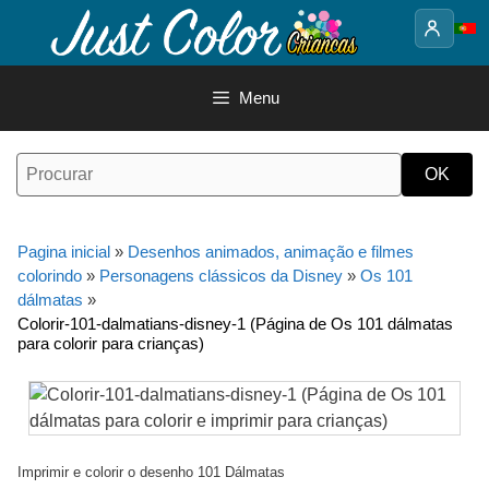
Saltar
para
o
conteúdo
Menu
Pagina inicial
»
Desenhos animados, animação e filmes
colorindo
»
Personagens clássicos da Disney
»
Os 101
dálmatas
»
Colorir-101-dalmatians-disney-1 (Página de Os 101 dálmatas
para colorir para crianças)
Imprimir e colorir o desenho 101 Dálmatas