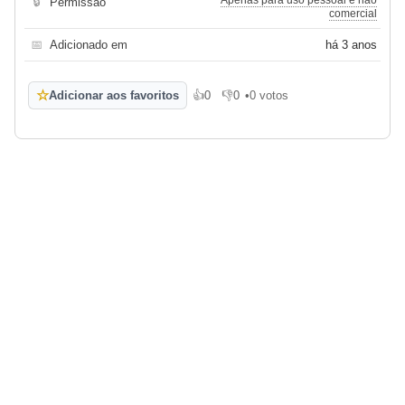
Apenas para uso pessoal e não
🔒
Permissão
comercial
📅
Adicionado em
há 3 anos
☆
Adicionar aos favoritos
👍
0
👎
0
•
0 votos
Gosto
Não gosto