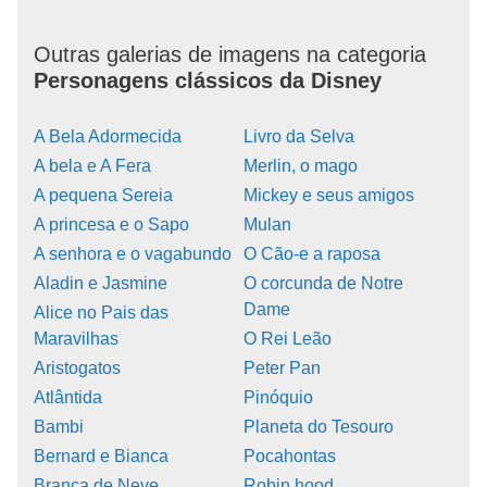
Outras galerias de imagens na categoria
Personagens clássicos da Disney
A Bela Adormecida
Livro da Selva
A bela e A Fera
Merlin, o mago
A pequena Sereia
Mickey e seus amigos
A princesa e o Sapo
Mulan
A senhora e o vagabundo
O Cão-e a raposa
Aladin e Jasmine
O corcunda de Notre
Dame
Alice no Pais das
Maravilhas
O Rei Leão
Aristogatos
Peter Pan
Atlântida
Pinóquio
Bambi
Planeta do Tesouro
Bernard e Bianca
Pocahontas
Branca de Neve
Robin hood