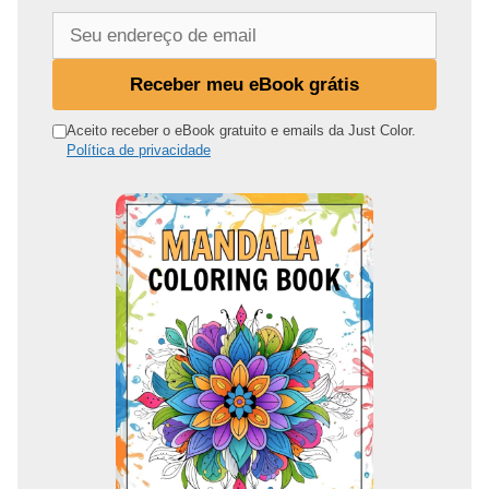
S
e
u
Receber meu eBook grátis
e
n
Aceito receber o eBook gratuito e emails da Just Color.
Política de privacidade
d
e
r
e
ç
o
d
e
e
m
a
i
l