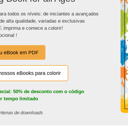
ra todos os níveis: de iniciantes a avançados
de alta qualidade, variadas e exclusivas
, imprima e comece a colorir!
cional !
eu eBook em PDF
nossos eBooks para colorir
pecial: 50% de desconto com o código
or tempo limitado
centenas de downloads