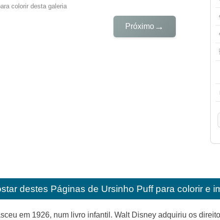
ra colorir desta galeria
→
Próximo
star destes
Páginas de Ursinho Puff para colorir e i
ceu em 1926, num livro infantil. Walt Disney adquiriu os dire