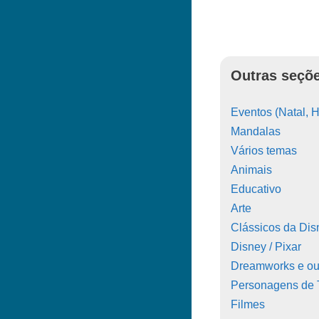
Outras seçõe
Eventos (Natal, H
Mandalas
Vários temas
Animais
Educativo
Arte
Clássicos da Dis
Disney / Pixar
Dreamworks e ou
Personagens de
Filmes