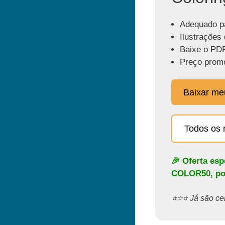
Adequado pa
Ilustrações 
Baixe o PDF
Preço promo
Baixar m
Todos os 
🎉 Oferta es
COLOR50
, p
⭐️⭐️⭐️ Já são 