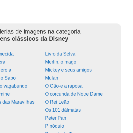
lerias de imagens na categoria
ens clássicos da Disney
mecida
Livro da Selva
era
Merlin, o mago
ereia
Mickey e seus amigos
e o Sapo
Mulan
 o vagabundo
O Cão-e a raposa
smine
O corcunda de Notre Dame
s das Maravilhas
O Rei Leão
Os 101 dálmatas
Peter Pan
Pinóquio