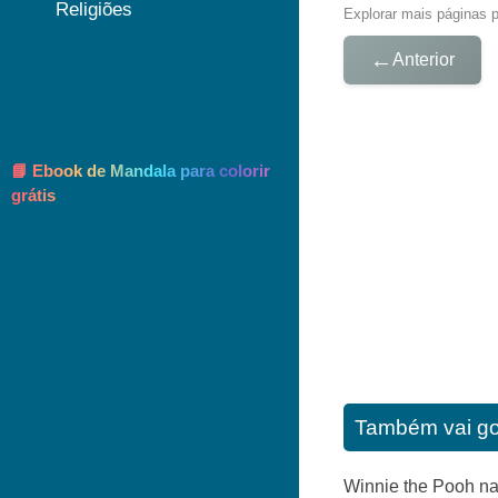
Religiões
Explorar mais páginas pa
←
Anterior
📘 Ebook de Mandala para colorir
grátis
Também vai go
Winnie the Pooh nas