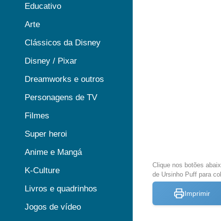
Educativo
Arte
Clássicos da Disney
Disney / Pixar
Dreamworks e outros
Personagens de TV
Filmes
Super heroi
Anime e Mangá
Clique nos botões abai
K-Culture
de Ursinho Puff para col
Livros e quadrinhos
Imprimir
Jogos de vídeo