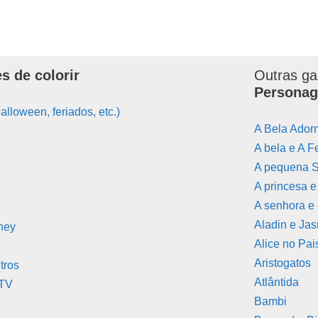
s de colorir
Outras ga
Personag
alloween, feriados, etc.)
A Bela Ador
A bela e A F
A pequena S
A princesa 
A senhora e
Aladin e Ja
ney
Alice no Pai
Aristogatos
tros
Atlântida
 TV
Bambi