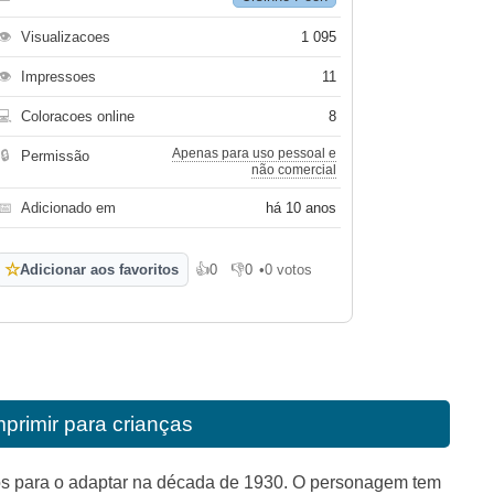
👁
Visualizacoes
1 095
👁
Impressoes
11
💻
Coloracoes online
8
Apenas para uso pessoal e
🔒
Permissão
não comercial
📅
Adicionado em
há 10 anos
☆
Adicionar aos favoritos
👍
0
👎
0
•
0 votos
Gosto
Não gosto
mprimir para crianças
itos para o adaptar na década de 1930. O personagem tem