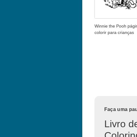
Winnie the Pooh pági
colorir para crianças
Faça uma paus
Livro d
Colorin