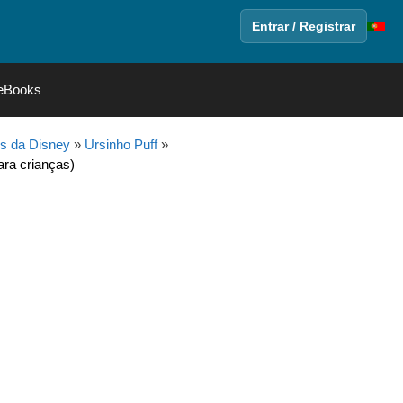
Entrar / Registrar
eBooks
s da Disney
»
Ursinho Puff
»
ara crianças)