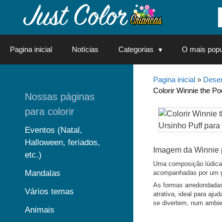
Saltar
para
o
conteúdo
Pagina inicial
Notícias
Categorias
O mais popu
Pagina inicial
»
Desen
Colorir Winnie the Po
Nossas páginas
para colorir
Eventos (Natal,
Halloween, feriados,
Imagem da Winnie p
etc.)
Uma composição lúdica 
Mandalas
acompanhadas por um gra
As formas arredondada
Vários temas
atrativa, ideal para aj
se divertem, num ambien
Animais