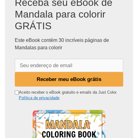
Receba seu eBook de
Mandala para colorir
GRÁTIS
Este eBook contém 30 incríveis páginas de
Mandalas para colorir
S
e
u
Receber meu eBook grátis
e
n
Aceito receber o eBook gratuito e emails da Just Color.
Política de privacidade
d
e
r
e
ç
o