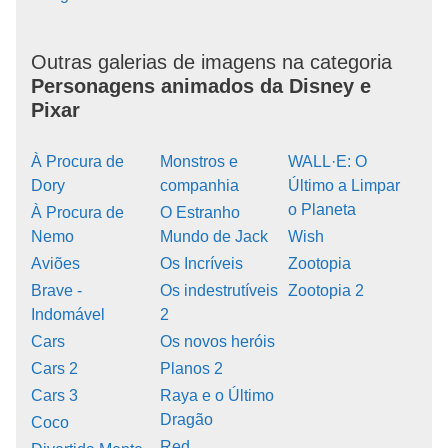
Outras galerias de imagens na categoria
Personagens animados da Disney e
Pixar
À Procura de
Monstros e
WALL·E: O
Dory
companhia
Último a Limpar
o Planeta
À Procura de
O Estranho
Nemo
Mundo de Jack
Wish
Aviões
Os Incríveis
Zootopia
Brave -
Os indestrutíveis
Zootopia 2
Indomável
2
Cars
Os novos heróis
Cars 2
Planos 2
Cars 3
Raya e o Último
Dragão
Coco
Red