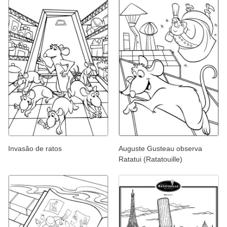
Invasão de ratos
Auguste Gusteau observa
Ratatui (Ratatouille)