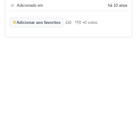
📅
Adicionado em
há 10 anos
☆
Adicionar aos favoritos
👍
0
👎
0
•
0 votos
Gosto
Não gosto