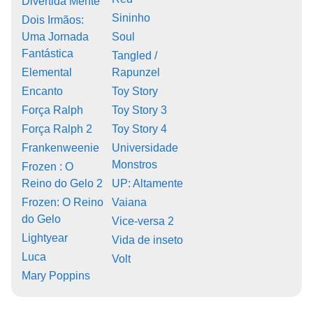
Divertida Mente
Sininho
Dois Irmãos:
Uma Jornada
Soul
Fantástica
Tangled /
Elemental
Rapunzel
Encanto
Toy Story
Força Ralph
Toy Story 3
Força Ralph 2
Toy Story 4
Frankenweenie
Universidade
Monstros
Frozen : O
Reino do Gelo 2
UP: Altamente
Frozen: O Reino
Vaiana
do Gelo
Vice-versa 2
Lightyear
Vida de inseto
Luca
Volt
Mary Poppins