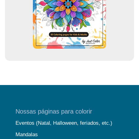
m
a
i
l
Nossas páginas para colorir
Eventos (Natal, Halloween, feriados, etc.)
Mandalas