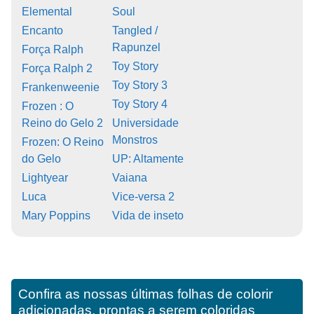
Elemental
Soul
Encanto
Tangled /
Rapunzel
Força Ralph
Toy Story
Força Ralph 2
Toy Story 3
Frankenweenie
Toy Story 4
Frozen : O
Reino do Gelo 2
Universidade
Monstros
Frozen: O Reino
do Gelo
UP: Altamente
Lightyear
Vaiana
Luca
Vice-versa 2
Mary Poppins
Vida de inseto
Confira as nossas últimas folhas de colorir
adicionadas, prontas a serem coloridas