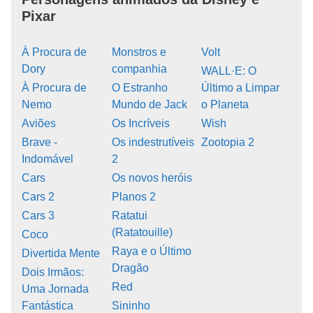
Pixar
À Procura de
Monstros e
Volt
Dory
companhia
WALL·E: O
À Procura de
O Estranho
Último a Limpar
Nemo
Mundo de Jack
o Planeta
Aviões
Os Incríveis
Wish
Brave -
Os indestrutíveis
Zootopia 2
Indomável
2
Cars
Os novos heróis
Cars 2
Planos 2
Cars 3
Ratatui
(Ratatouille)
Coco
Raya e o Último
Divertida Mente
Dragão
Dois Irmãos:
Red
Uma Jornada
Fantástica
Sininho