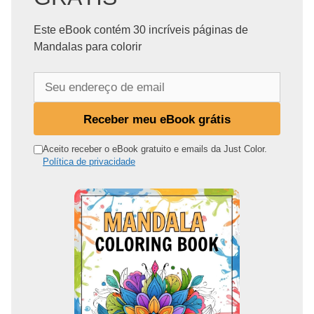
Este eBook contém 30 incríveis páginas de
Mandalas para colorir
S
e
u
Receber meu eBook grátis
e
n
Aceito receber o eBook gratuito e emails da Just Color.
Política de privacidade
d
e
r
e
ç
o
d
e
e