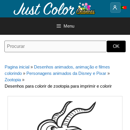
Saltar
para
o
conteúdo
Menu
Pagina inicial
»
Desenhos animados, animação e filmes
colorindo
»
Personagens animados da Disney e Pixar
»
Zootopia
»
Desenhos para colorir de zootopia para imprimir e colorir