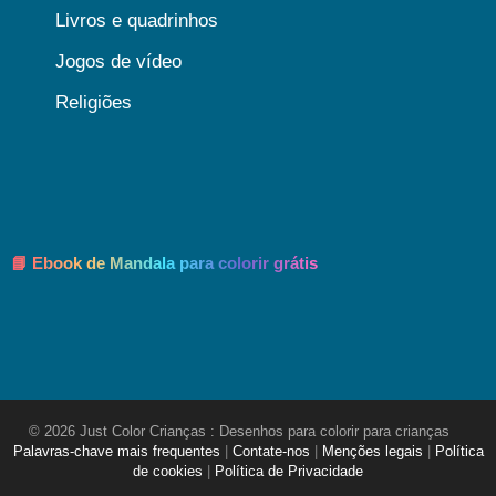
Livros e quadrinhos
Jogos de vídeo
Religiões
📘 Ebook de Mandala para colorir grátis
© 2026 Just Color Crianças : Desenhos para colorir para crianças
Palavras-chave mais frequentes
|
Contate-nos
|
Menções legais
|
Política
de cookies
|
Política de Privacidade